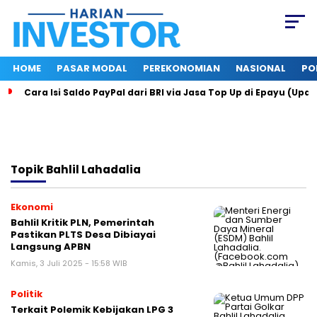
HOME
PASAR MODAL
PEREKONOMIAN
NASIONAL
PO
Cara Isi Saldo PayPal dari BRI via Jasa Top Up di Epayu (Upd
Topik
Bahlil Lahadalia
Ekonomi
Bahlil Kritik PLN, Pemerintah
Pastikan PLTS Desa Dibiayai
Langsung APBN
Kamis, 3 Juli 2025 - 15:58 WIB
Politik
Terkait Polemik Kebijakan LPG 3