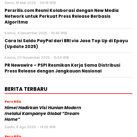
Senin, 18 Mei 2026 - 06:18 WIB
Persrilis.com Resmi Kolaborasi dengan New Media
Network untuk Perkuat Press Release Berbasis
Algoritma
Kamis, 4 Desember 2025 - 16:43 WIB
Cara Isi Saldo PayPal dari BRI via Jasa Top Up di Epayu
(Update 2025)
Kamis, 20 November 2025 - 15:59 WIB
PR Newswire – PSPI Resmikan Kerja Sama Distribusi
Press Release dengan Jangkauan Nasional
BERITA TERBARU
Pers Rilis
Himel Hadirkan Visi Hunian Modern
melalui Kampanye Global “Dream
Home”
Sabtu, 8 Agu 2026 - 14:26 WIB
Pers Rilis