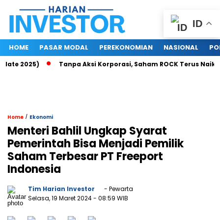
ID
HOME
PASAR MODAL
PEREKONOMIAN
NASIONAL
PO
te 2025)
Tanpa Aksi Korporasi, Saham ROCK Terus Naik, Pasa
/
Home
Ekonomi
Menteri Bahlil Ungkap Syarat
Pemerintah Bisa Menjadi Pemilik
Saham Terbesar PT Freeport
Indonesia
Tim Harian Investor
- Pewarta
Selasa, 19 Maret 2024
- 08:59 WIB