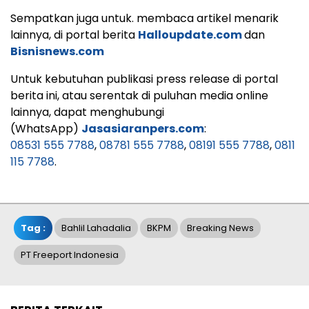
Sempatkan juga untuk. membaca artikel menarik
lainnya, di portal berita
Halloupdate.com
dan
Bisnisnews.com
Untuk kebutuhan publikasi press release di portal
berita ini, atau serentak di puluhan media online
lainnya, dapat menghubungi
(WhatsApp)
Jasasiaranpers.com
:
08531 555 7788
,
08781 555 7788
,
08191 555 7788
,
0811
115 7788
.
Tag :
Bahlil Lahadalia
BKPM
Breaking News
PT Freeport Indonesia