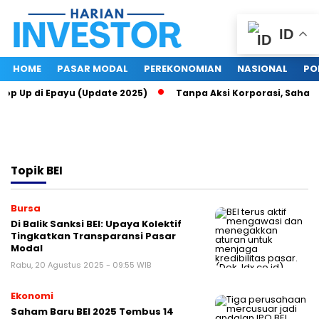
ID
HOME
PASAR MODAL
PEREKONOMIAN
NASIONAL
PO
Top Up di Epayu (Update 2025)
Tanpa Aksi Korporasi, Saham R
Topik
BEI
Bursa
Di Balik Sanksi BEI: Upaya Kolektif
Tingkatkan Transparansi Pasar
Modal
Rabu, 20 Agustus 2025 - 09:55 WIB
Ekonomi
Saham Baru BEI 2025 Tembus 14