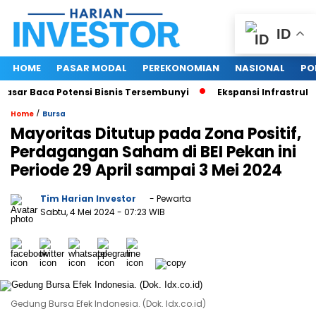
ID
HOME
PASAR MODAL
PEREKONOMIAN
NASIONAL
PO
ar Baca Potensi Bisnis Tersembunyi
Ekspansi Infrastruktur 
/
Home
Bursa
Mayoritas Ditutup pada Zona Positif,
Perdagangan Saham di BEI Pekan ini
Periode 29 April sampai 3 Mei 2024
Tim Harian Investor
- Pewarta
Sabtu, 4 Mei 2024
- 07:23 WIB
Gedung Bursa Efek Indonesia. (Dok. Idx.co.id)