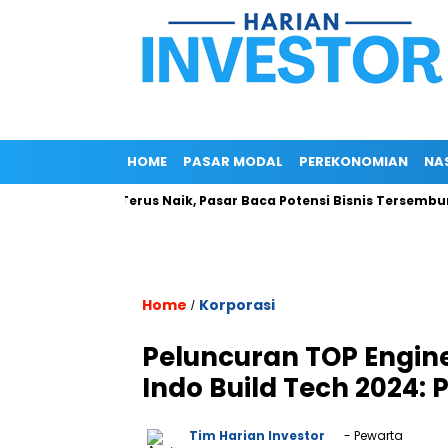
HOME
PASAR MODAL
PEREKONOMIAN
NA
aham ROCK Terus Naik, Pasar Baca Potensi Bisnis Tersembunyi
Home
Korporasi
/
Peluncuran TOP Engine
Indo Build Tech 2024: 
Tim Harian Investor
- Pewarta