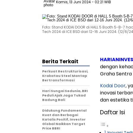
Kamis, 13 Juni 2024
- 02:21 WIB
Foto: Stand KODAI DOOR di HALL 5 Booth 5-B-7 had
Tech 2024 di ICE BSD dari 12-16 Juni 2024. (12/6/24)
HARIANINVE
Berita Terkait
dengan kehadir
Perkuat Restrukturisasi,
Graha Sentra 
Krakatau Steel Mantap
Bertransformasi
Kodai Door
, y
Hari Sungai Sedunia, BRI
inovasi terba
Peduli Ajak Jaga Tukad
dan estetika ti
Badung Bali
Didukung Fundamental
Daftar Isi
Kuat dan Berbagai
Katalis Positif, Investor
Global Naikkan Target
Price BBRI
Inovasi Ter