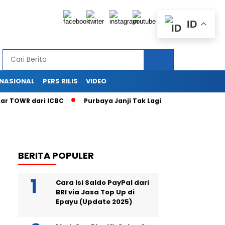
ID
RNASIONAL
PERS RILIS
VIDEO
WR dari ICBC
Purbaya Janji Tak Lagi LPS Jadi Tukang Tutup
BERITA POPULER
Cara Isi Saldo PayPal dari
BRI via Jasa Top Up di
Epayu (Update 2025)