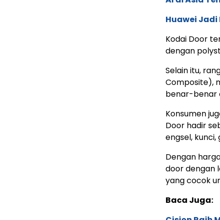
Huawei Jadi
Kodai Door t
dengan polyst
Selain itu, r
Composite), m
benar-benar a
Konsumen juga 
Door hadir se
engsel, kunci,
Dengan harga 
door dengan l
yang cocok u
Baca Juga:
Cision Raih