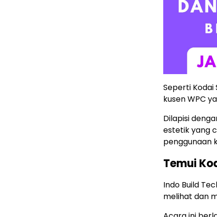
Seperti Kodai
kusen WPC yan
Dilapisi denga
estetik yang 
penggunaan k
Temui Kod
Indo Build Te
melihat dan m
Acara ini berl