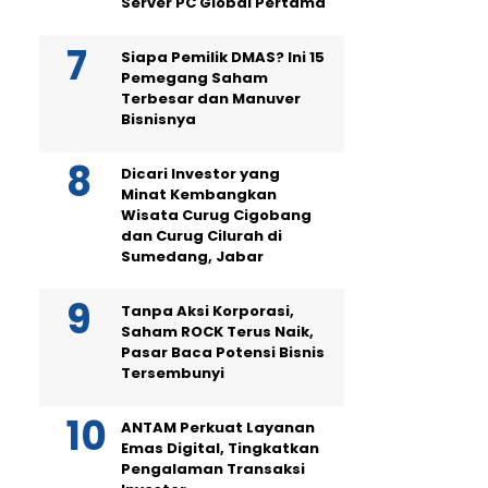
Server PC Global Pertama
Siapa Pemilik DMAS? Ini 15
Pemegang Saham
Terbesar dan Manuver
Bisnisnya
Dicari Investor yang
Minat Kembangkan
Wisata Curug Cigobang
dan Curug Cilurah di
Sumedang, Jabar
Tanpa Aksi Korporasi,
Saham ROCK Terus Naik,
Pasar Baca Potensi Bisnis
Tersembunyi
ANTAM Perkuat Layanan
Emas Digital, Tingkatkan
Pengalaman Transaksi