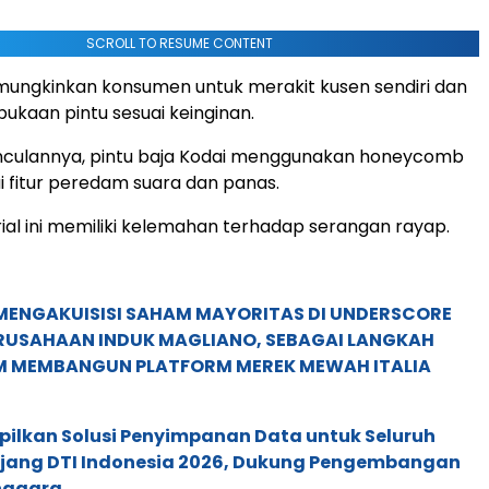
SCROLL TO RESUME CONTENT
emungkinkan konsumen untuk merakit kusen sendiri dan
bukaan pintu sesuai keinginan.
nculannya, pintu baja Kodai menggunakan honeycomb
 fitur peredam suara dan panas.
al ini memiliki kelemahan terhadap serangan rayap.
MENGAKUISISI SAHAM MAYORITAS DI UNDERSCORE
ERUSAHAAN INDUK MAGLIANO, SEBAGAI LANGKAH
M MEMBANGUN PLATFORM MEREK MEWAH ITALIA
pilkan Solusi Penyimpanan Data untuk Seluruh
 Ajang DTI Indonesia 2026, Dukung Pengembangan
enggara