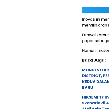
Inovasi ini m
memilih arah 
Di awal kemu
paper sebagai
Namun, materi
Baca Juga:
MONDEVITA 
DISTRICT, P
KEDUA DALA
BARU
HIKSEMI Tam
Skenario di
AI di Asia T