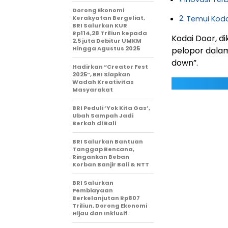
Dorong Ekonomi
Kerakyatan Bergeliat,
Temui Koda
BRI Salurkan KUR
Rp114,28 Triliun kepada
Kodai Door, d
2,5 juta Debitur UMKM
Hingga Agustus 2025
pelopor dalam
down”.
Hadirkan “Creator Fest
2025”, BRI Siapkan
Wadah Kreativitas
Masyarakat
BRI Peduli ‘Yok Kita Gas’,
Ubah Sampah Jadi
Berkah di Bali
BRI Salurkan Bantuan
Tanggap Bencana,
Ringankan Beban
Korban Banjir Bali & NTT
BRI Salurkan
Pembiayaan
Berkelanjutan Rp807
Triliun, Dorong Ekonomi
Hijau dan Inklusif