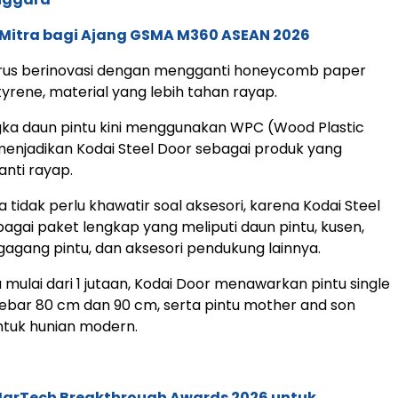
 Mitra bagi Ajang GSMA M360 ASEAN 2026
erus berinovasi dengan mengganti honeycomb paper
yrene, material yang lebih tahan rayap.
angka daun pintu kini menggunakan WPC (Wood Plastic
enjadikan Kodai Steel Door sebagai produk yang
nti rayap.
tidak perlu khawatir soal aksesori, karena Kodai Steel
bagai paket lengkap yang meliputi daun pintu, kusen,
 gagang pintu, dan aksesori pendukung lainnya.
mulai dari 1 jutaan, Kodai Door menawarkan pintu single
ebar 80 cm dan 90 cm, serta pintu mother and son
ntuk hunian modern.
 MarTech Breakthrough Awards 2026 untuk