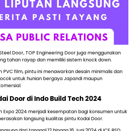
 Steel Door, TOP Engineering Door juga menggunakan
g tahan rayap dan memiliki sistem knock down.
n PVC film, pintu ini menawarkan desain minimalis dan
cocok untuk hunian bergaya Japandi maupun
omersial.
ai Door di Indo Build Tech 2024
ch Expo 2024 menjadi kesempatan bagi konsumen untuk
erasakan langsung kualitas pintu Kodai Door.
angsung dari tanggal 12 hingga 16 Juni 2024 di ICE BSD.