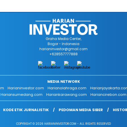
Graha Media Center,
Bogor - Indonesia
harianinvestor@gmail.com
+628557777888
MEDIA NETWORK
om
Harianinvestor.com
Harianolahraga.com
Harianjayakarta.c
Hariansumedang.com
Hariankarawang.com
Hariancirebon.com
KODE ETIK JURNALISTIK
PEDOMAN MEDIA SIBER
HISTOR
COPYRIGHT © 2026 HARIANINVESTOR.COM - ALL RIGHTS RESERVED