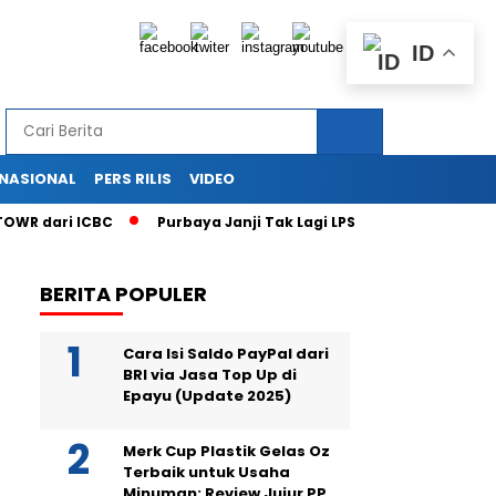
ID
RNASIONAL
PERS RILIS
VIDEO
WR dari ICBC
Purbaya Janji Tak Lagi LPS Jadi Tukang Tutup 
BERITA POPULER
Cara Isi Saldo PayPal dari
BRI via Jasa Top Up di
Epayu (Update 2025)
Merk Cup Plastik Gelas Oz
Terbaik untuk Usaha
Minuman: Review Jujur PP