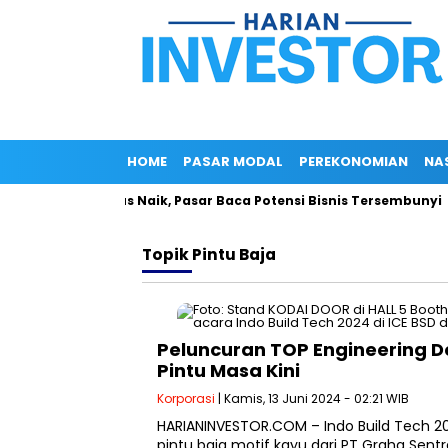
HOME
PASAR MODAL
PEREKONOMIAN
NA
ham ROCK Terus Naik, Pasar Baca Potensi Bisnis Tersembunyi
Topik
Pintu Baja
Peluncuran TOP Engineering Doo
Pintu Masa Kini
Korporasi
| Kamis, 13 Juni 2024 - 02:21 WIB
HARIANINVESTOR.COM – Indo Build Tech 20
pintu baja motif kayu dari PT Graha Sent