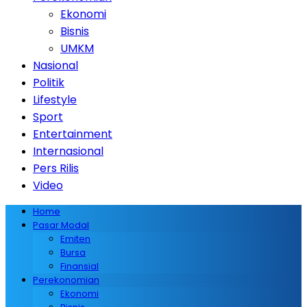
Ekonomi
Bisnis
UMKM
Nasional
Politik
Lifestyle
Sport
Entertainment
Internasional
Pers Rilis
Video
Home
Pasar Modal
Emiten
Bursa
Finansial
Perekonomian
Ekonomi