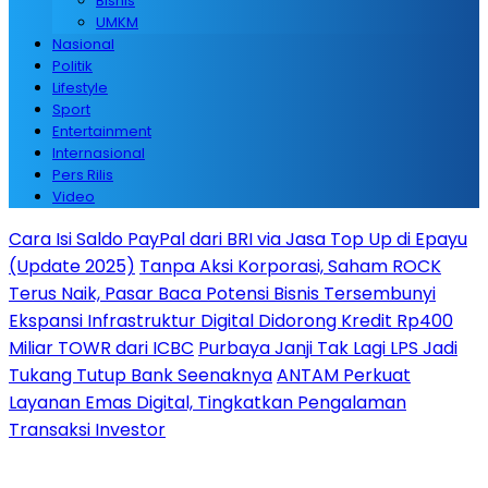
Bisnis
UMKM
Nasional
Politik
Lifestyle
Sport
Entertainment
Internasional
Pers Rilis
Video
Cara Isi Saldo PayPal dari BRI via Jasa Top Up di Epayu
(Update 2025)
Tanpa Aksi Korporasi, Saham ROCK
Terus Naik, Pasar Baca Potensi Bisnis Tersembunyi
Ekspansi Infrastruktur Digital Didorong Kredit Rp400
Miliar TOWR dari ICBC
Purbaya Janji Tak Lagi LPS Jadi
Tukang Tutup Bank Seenaknya
ANTAM Perkuat
Layanan Emas Digital, Tingkatkan Pengalaman
Transaksi Investor