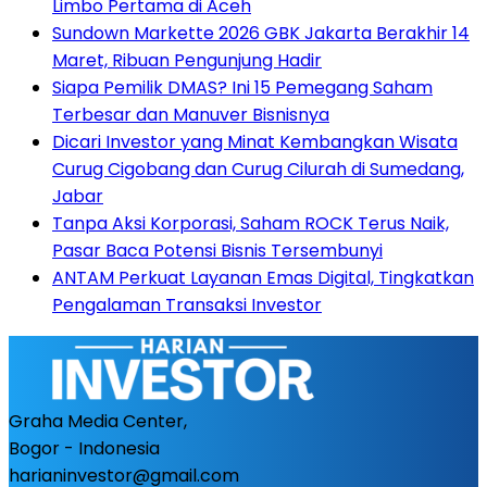
Limbo Pertama di Aceh
Sundown Markette 2026 GBK Jakarta Berakhir 14
Maret, Ribuan Pengunjung Hadir
Siapa Pemilik DMAS? Ini 15 Pemegang Saham
Terbesar dan Manuver Bisnisnya
Dicari Investor yang Minat Kembangkan Wisata
Curug Cigobang dan Curug Cilurah di Sumedang,
Jabar
Tanpa Aksi Korporasi, Saham ROCK Terus Naik,
Pasar Baca Potensi Bisnis Tersembunyi
ANTAM Perkuat Layanan Emas Digital, Tingkatkan
Pengalaman Transaksi Investor
Graha Media Center,
Bogor - Indonesia
harianinvestor@gmail.com