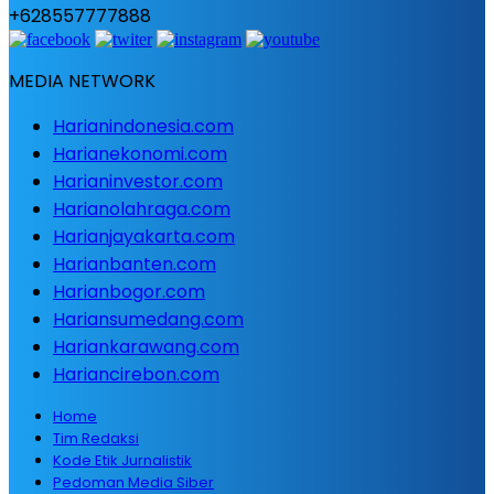
+628557777888
MEDIA NETWORK
Harianindonesia.com
Harianekonomi.com
Harianinvestor.com
Harianolahraga.com
Harianjayakarta.com
Harianbanten.com
Harianbogor.com
Hariansumedang.com
Hariankarawang.com
Hariancirebon.com
Home
Tim Redaksi
Kode Etik Jurnalistik
Pedoman Media Siber