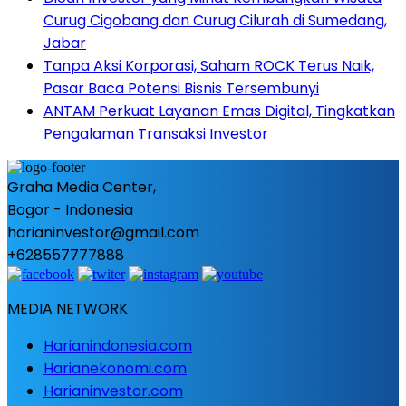
Curug Cigobang dan Curug Cilurah di Sumedang,
Jabar
Tanpa Aksi Korporasi, Saham ROCK Terus Naik,
Pasar Baca Potensi Bisnis Tersembunyi
ANTAM Perkuat Layanan Emas Digital, Tingkatkan
Pengalaman Transaksi Investor
Graha Media Center,
Bogor - Indonesia
harianinvestor@gmail.com
+628557777888
MEDIA NETWORK
Harianindonesia.com
Harianekonomi.com
Harianinvestor.com