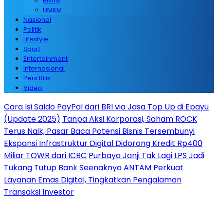
Bisnis
UMKM
Nasional
Politik
Lifestyle
Sport
Entertainment
Internasional
Pers Rilis
Video
Cara Isi Saldo PayPal dari BRI via Jasa Top Up di Epayu
(Update 2025)
Tanpa Aksi Korporasi, Saham ROCK
Terus Naik, Pasar Baca Potensi Bisnis Tersembunyi
Ekspansi Infrastruktur Digital Didorong Kredit Rp400
Miliar TOWR dari ICBC
Purbaya Janji Tak Lagi LPS Jadi
Tukang Tutup Bank Seenaknya
ANTAM Perkuat
Layanan Emas Digital, Tingkatkan Pengalaman
Transaksi Investor