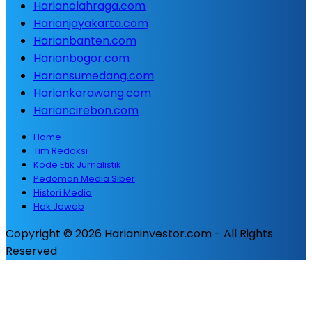
Harianolahraga.com
Harianjayakarta.com
Harianbanten.com
Harianbogor.com
Hariansumedang.com
Hariankarawang.com
Hariancirebon.com
Home
Tim Redaksi
Kode Etik Jurnalistik
Pedoman Media Siber
Histori Media
Hak Jawab
Copyright © 2026 Harianinvestor.com - All Rights
Reserved