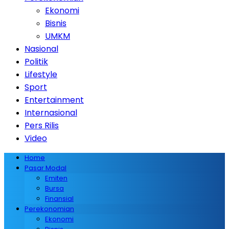
Ekonomi
Bisnis
UMKM
Nasional
Politik
Lifestyle
Sport
Entertainment
Internasional
Pers Rilis
Video
Home
Pasar Modal
Emiten
Bursa
Finansial
Perekonomian
Ekonomi