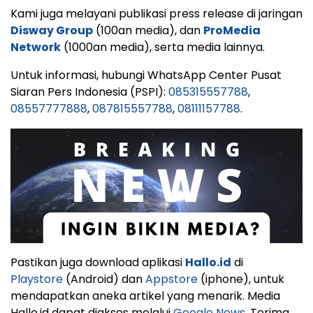
Kami juga melayani publikasi press release di jaringan
Disway Group
(100an media), dan
ProMedia
Network
(1000an media), serta media lainnya.
Untuk informasi, hubungi WhatsApp Center Pusat
Siaran Pers Indonesia (PSPI):
085315557788
,
08557777888
,
087815557788
,
08111157788
.
Pastikan juga download aplikasi
Hallo.id
di
Playstore
(Android) dan
Appstore
(iphone), untuk
mendapatkan aneka artikel yang menarik. Media
Hallo.id dapat diakses melalui
Google News
. Terima