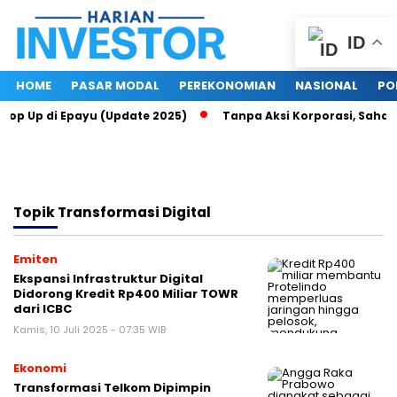
ID
HOME
PASAR MODAL
PEREKONOMIAN
NASIONAL
PO
Top Up di Epayu (Update 2025)
Tanpa Aksi Korporasi, Saham R
Topik
Transformasi Digital
Emiten
Ekspansi Infrastruktur Digital
Didorong Kredit Rp400 Miliar TOWR
dari ICBC
Kamis, 10 Juli 2025 - 07:35 WIB
Ekonomi
Transformasi Telkom Dipimpin