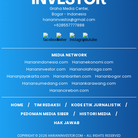
Graha Media Center,
Bogor - Indonesia
harianinvestor@gmail.com
+628557777888
MEDIA NETWORK
Harianindonesia.com
Harianekonomi.com
Harianinvestor.com
Harianolahraga.com
Harianjayakarta.com
Harianbanten.com
Harianbogor.com
Hariansumedang.com
Hariankarawang.com
Hariancirebon.com
HOME
TIM REDAKSI
KODE ETIK JURNALISTIK
PEDOMAN MEDIA SIBER
HISTORI MEDIA
HAK JAWAB
COPYRIGHT © 2026 HARIANINVESTOR.COM - ALL RIGHTS RESERVED