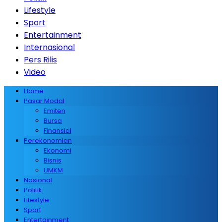
Lifestyle
Sport
Entertainment
Internasional
Pers Rilis
Video
Home
Pasar Modal
Emiten
Bursa
Finansial
Perekonomian
Ekonomi
Bisnis
UMKM
Nasional
Politik
Lifestyle
Sport
Entertainment