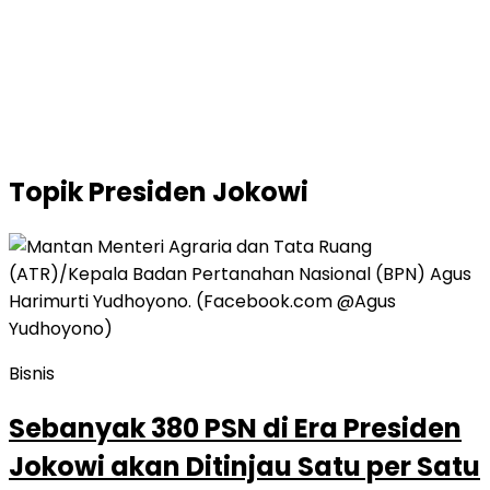
Layanan Emas Digital, Tingkatkan Pengalaman
Transaksi Investor
Topik
Presiden Jokowi
Bisnis
Sebanyak 380 PSN di Era Presiden
Jokowi akan Ditinjau Satu per Satu