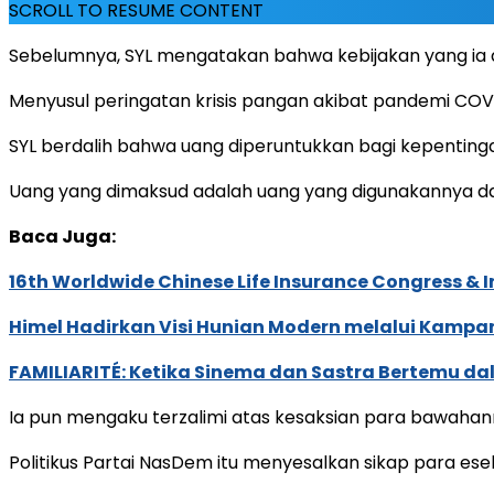
SCROLL TO RESUME CONTENT
Sebelumnya, SYL mengatakan bahwa kebijakan yang ia am
Menyusul peringatan krisis pangan akibat pandemi COV
SYL berdalih bahwa uang diperuntukkan bagi kepentin
Uang yang dimaksud adalah uang yang digunakannya da
Baca Juga:
16th Worldwide Chinese Life Insurance Congress & 
Himel Hadirkan Visi Hunian Modern melalui Kamp
FAMILIARITÉ: Ketika Sinema dan Sastra Bertemu da
Ia pun mengaku terzalimi atas kesaksian para bawahann
Politikus Partai NasDem itu menyesalkan sikap para e