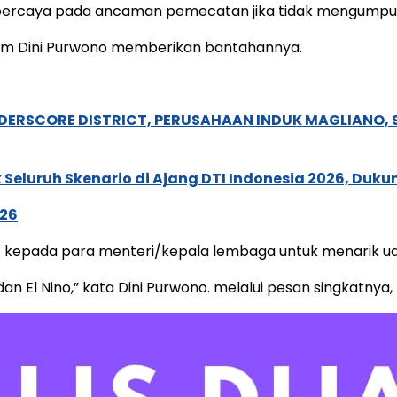
u percaya pada ancaman pemecatan jika tidak mengumpu
Hukum Dini Purwono memberikan bantahannya.
NDERSCORE DISTRICT, PERUSAHAAN INDUK MAGLIANO
Seluruh Skenario di Ajang DTI Indonesia 2026, Duk
026
et kepada para menteri/kepala lembaga untuk menarik ua
 El Nino,” kata Dini Purwono. melalui pesan singkatnya,