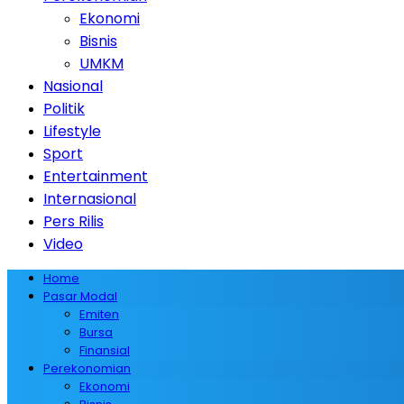
Ekonomi
Bisnis
UMKM
Nasional
Politik
Lifestyle
Sport
Entertainment
Internasional
Pers Rilis
Video
Home
Pasar Modal
Emiten
Bursa
Finansial
Perekonomian
Ekonomi