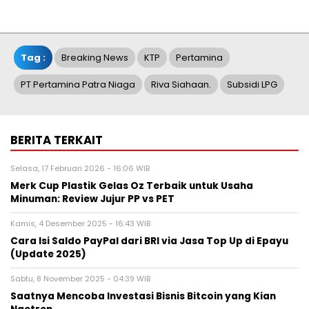
Tag :
Breaking News
KTP
Pertamina
PT Pertamina Patra Niaga
Riva Siahaan.
Subsidi LPG
BERITA TERKAIT
Selasa, 17 Februari 2026 - 16:06 WIB
Merk Cup Plastik Gelas Oz Terbaik untuk Usaha
Minuman: Review Jujur PP vs PET
Kamis, 4 Desember 2025 - 16:43 WIB
Cara Isi Saldo PayPal dari BRI via Jasa Top Up di Epayu
(Update 2025)
Sabtu, 8 November 2025 - 04:39 WIB
Saatnya Mencoba Investasi Bisnis Bitcoin yang Kian