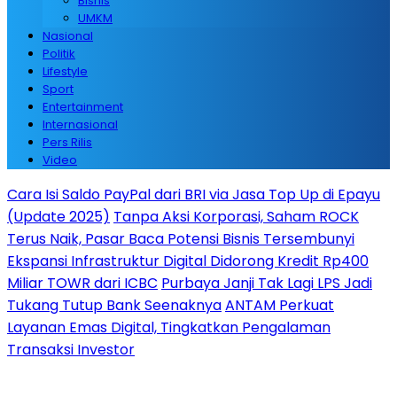
Bisnis
UMKM
Nasional
Politik
Lifestyle
Sport
Entertainment
Internasional
Pers Rilis
Video
Cara Isi Saldo PayPal dari BRI via Jasa Top Up di Epayu
(Update 2025)
Tanpa Aksi Korporasi, Saham ROCK
Terus Naik, Pasar Baca Potensi Bisnis Tersembunyi
Ekspansi Infrastruktur Digital Didorong Kredit Rp400
Miliar TOWR dari ICBC
Purbaya Janji Tak Lagi LPS Jadi
Tukang Tutup Bank Seenaknya
ANTAM Perkuat
Layanan Emas Digital, Tingkatkan Pengalaman
Transaksi Investor