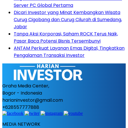
Server PC Global Pertama
Dicari Investor yang Minat Kembangkan Wisata
Curug Cigobang dan Curug Cilurah di Sumedang,
Jabar
Tanpa Aksi Korporasi, Saham ROCK Terus Naik,
Pasar Baca Potensi Bisnis Tersembunyi
ANTAM Perkuat Layanan Emas Digital, Tingkatkan
Pengalaman Transaksi Investor
Graha Media Center,
Bogor - Indonesia
harianinvestor@gmail.com
+628557777888
MEDIA NETWORK