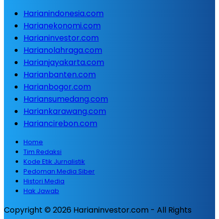
Harianindonesia.com
Harianekonomi.com
Harianinvestor.com
Harianolahraga.com
Harianjayakarta.com
Harianbanten.com
Harianbogor.com
Hariansumedang.com
Hariankarawang.com
Hariancirebon.com
Home
Tim Redaksi
Kode Etik Jurnalistik
Pedoman Media Siber
Histori Media
Hak Jawab
Copyright © 2026 Harianinvestor.com - All Rights