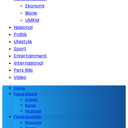
Ekonomi
Bisnis
UMKM
Nasional
Politik
Lifestyle
Sport
Entertainment
Internasional
Pers Rilis
Video
Home
Pasar Modal
Emiten
Bursa
Finansial
Perekonomian
Ekonomi