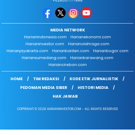
+628557777888
MEDIA NETWORK
Harianindonesia.com
Harianekonomi.com
Harianinvestor.com
Harianolahraga.com
Harianjayakarta.com
Harianbanten.com
Harianbogor.com
Hariansumedang.com
Hariankarawang.com
Hariancirebon.com
HOME
TIM REDAKSI
KODE ETIK JURNALISTIK
PEDOMAN MEDIA SIBER
HISTORI MEDIA
HAK JAWAB
COPYRIGHT © 2026 HARIANINVESTOR.COM - ALL RIGHTS RESERVED