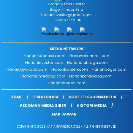
Graha Media Center,
Bogor - Indonesia
harianinvestor@gmail.com
+628557777888
MEDIA NETWORK
Harianindonesia.com
Harianekonomi.com
Harianinvestor.com
Harianolahraga.com
Harianjayakarta.com
Harianbanten.com
Harianbogor.com
Hariansumedang.com
Hariankarawang.com
Hariancirebon.com
HOME
TIM REDAKSI
KODE ETIK JURNALISTIK
PEDOMAN MEDIA SIBER
HISTORI MEDIA
HAK JAWAB
COPYRIGHT © 2026 HARIANINVESTOR.COM - ALL RIGHTS RESERVED