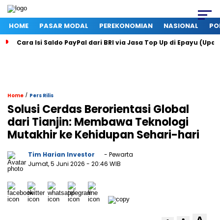
HOME
PASAR MODAL
PEREKONOMIAN
NASIONAL
PO
Cara Isi Saldo PayPal dari BRI via Jasa Top Up di Epayu (Upd
/
Home
Pers Rilis
Solusi Cerdas Berorientasi Global
dari Tianjin: Membawa Teknologi
Mutakhir ke Kehidupan Sehari-hari
Tim Harian Investor
- Pewarta
Jumat, 5 Juni 2026
- 20:46 WIB