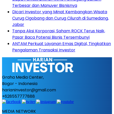
Terbesar dan Manuver Bisnisnya
Dicari Investor yang Minat Kembangkan Wisata
Curug Cigobang dan Curug Cilurah di Sumedang,
Jabar
Tanpa Aksi Korporasi, Saham ROCK Terus Naik,
Pasar Baca Potensi Bisnis Tersembunyi
ANTAM Perkuat Layanan Emas Digital, Tingkatkan
Pengalaman Transaksi Investor
Graha Media Center,
Bogor - Indonesia
harianinvestor@gmail.com
+628557777888
MEDIA NETWORK