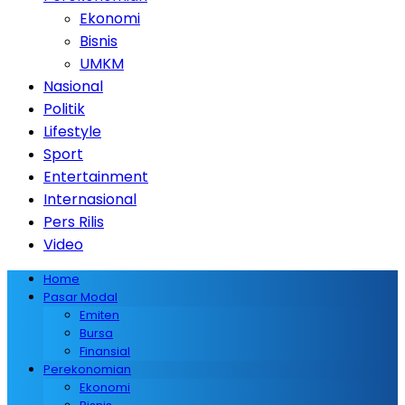
Ekonomi
Bisnis
UMKM
Nasional
Politik
Lifestyle
Sport
Entertainment
Internasional
Pers Rilis
Video
Home
Pasar Modal
Emiten
Bursa
Finansial
Perekonomian
Ekonomi