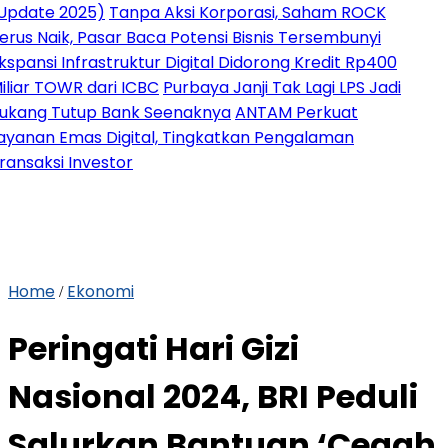
 2025)
Tanpa Aksi Korporasi, Saham ROCK
ik, Pasar Baca Potensi Bisnis Tersembunyi
 Infrastruktur Digital Didorong Kredit Rp400
OWR dari ICBC
Purbaya Janji Tak Lagi LPS Jadi
Tutup Bank Seenaknya
ANTAM Perkuat
 Emas Digital, Tingkatkan Pengalaman
i Investor
Home
Ekonomi
/
Peringati Hari Gizi
Nasional 2024, BRI Peduli
Salurkan Bantuan ‘Cegah