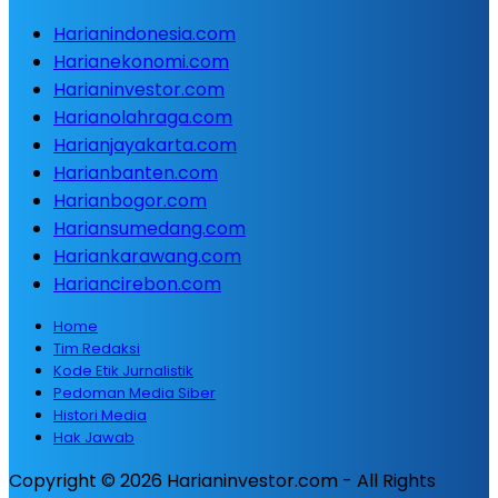
Harianindonesia.com
Harianekonomi.com
Harianinvestor.com
Harianolahraga.com
Harianjayakarta.com
Harianbanten.com
Harianbogor.com
Hariansumedang.com
Hariankarawang.com
Hariancirebon.com
Home
Tim Redaksi
Kode Etik Jurnalistik
Pedoman Media Siber
Histori Media
Hak Jawab
Copyright © 2026 Harianinvestor.com - All Rights