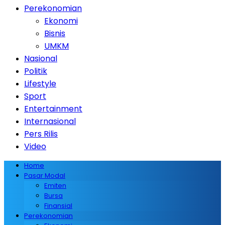
Perekonomian
Ekonomi
Bisnis
UMKM
Nasional
Politik
Lifestyle
Sport
Entertainment
Internasional
Pers Rilis
Video
Home
Pasar Modal
Emiten
Bursa
Finansial
Perekonomian