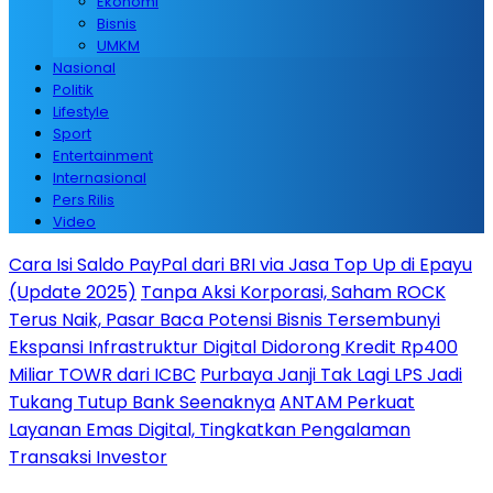
Ekonomi
Bisnis
UMKM
Nasional
Politik
Lifestyle
Sport
Entertainment
Internasional
Pers Rilis
Video
Cara Isi Saldo PayPal dari BRI via Jasa Top Up di Epayu
(Update 2025)
Tanpa Aksi Korporasi, Saham ROCK
Terus Naik, Pasar Baca Potensi Bisnis Tersembunyi
Ekspansi Infrastruktur Digital Didorong Kredit Rp400
Miliar TOWR dari ICBC
Purbaya Janji Tak Lagi LPS Jadi
Tukang Tutup Bank Seenaknya
ANTAM Perkuat
Layanan Emas Digital, Tingkatkan Pengalaman
Transaksi Investor