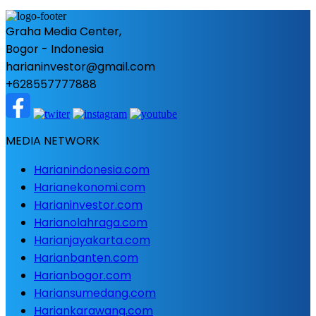
Graha Media Center,
Bogor - Indonesia
harianinvestor@gmail.com
+628557777888
MEDIA NETWORK
Harianindonesia.com
Harianekonomi.com
Harianinvestor.com
Harianolahraga.com
Harianjayakarta.com
Harianbanten.com
Harianbogor.com
Hariansumedang.com
Hariankarawang.com