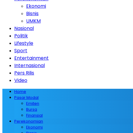
Ekonomi
Bisnis
UMKM
Nasional
Politik
Lifestyle
Sport
Entertainment
Internasional
Pers Rilis
Video
Home
Pasar Modal
Emiten
Bursa
Finansial
Perekonomian
Ekonomi