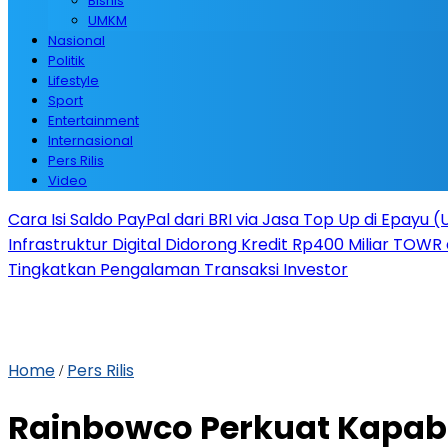
Bisnis
UMKM
Nasional
Politik
Lifestyle
Sport
Entertainment
Internasional
Pers Rilis
Video
Cara Isi Saldo PayPal dari BRI via Jasa Top Up di Epayu 
Infrastruktur Digital Didorong Kredit Rp400 Miliar TOWR 
Tingkatkan Pengalaman Transaksi Investor
Home
Pers Rilis
/
Rainbowco Perkuat Kapabil