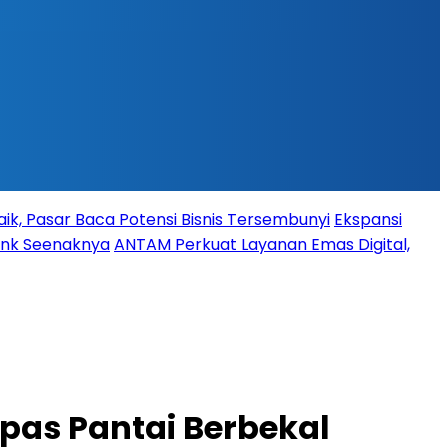
ik, Pasar Baca Potensi Bisnis Tersembunyi
Ekspansi
Bank Seenaknya
ANTAM Perkuat Layanan Emas Digital,
epas Pantai Berbekal