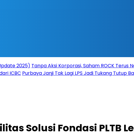
(Update 2025)
Tanpa Aksi Korporasi, Saham ROCK Terus Na
dari ICBC
Purbaya Janji Tak Lagi LPS Jadi Tukang Tutup 
itas Solusi Fondasi PLTB L