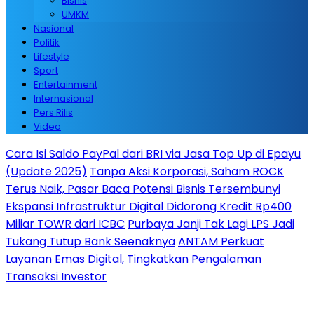
Bisnis
UMKM
Nasional
Politik
Lifestyle
Sport
Entertainment
Internasional
Pers Rilis
Video
Cara Isi Saldo PayPal dari BRI via Jasa Top Up di Epayu
(Update 2025)
Tanpa Aksi Korporasi, Saham ROCK
Terus Naik, Pasar Baca Potensi Bisnis Tersembunyi
Ekspansi Infrastruktur Digital Didorong Kredit Rp400
Miliar TOWR dari ICBC
Purbaya Janji Tak Lagi LPS Jadi
Tukang Tutup Bank Seenaknya
ANTAM Perkuat
Layanan Emas Digital, Tingkatkan Pengalaman
Transaksi Investor