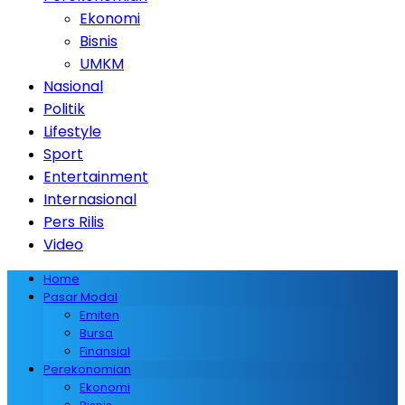
Ekonomi
Bisnis
UMKM
Nasional
Politik
Lifestyle
Sport
Entertainment
Internasional
Pers Rilis
Video
Home
Pasar Modal
Emiten
Bursa
Finansial
Perekonomian
Ekonomi