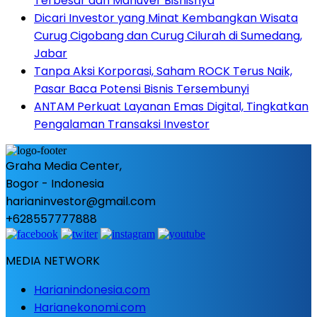
Terbesar dan Manuver Bisnisnya
Dicari Investor yang Minat Kembangkan Wisata
Curug Cigobang dan Curug Cilurah di Sumedang,
Jabar
Tanpa Aksi Korporasi, Saham ROCK Terus Naik,
Pasar Baca Potensi Bisnis Tersembunyi
ANTAM Perkuat Layanan Emas Digital, Tingkatkan
Pengalaman Transaksi Investor
Graha Media Center,
Bogor - Indonesia
harianinvestor@gmail.com
+628557777888
MEDIA NETWORK
Harianindonesia.com
Harianekonomi.com