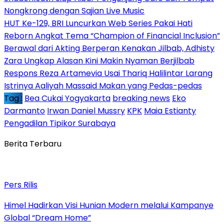
Nongkrong dengan Sajian Live Music
HUT Ke-129, BRI Luncurkan Web Series Pakai Hati
Reborn Angkat Tema “Champion of Financial Inclusion”
Berawal dari Akting Berperan Kenakan Jilbab, Adhisty
Zara Ungkap Alasan Kini Makin Nyaman Berjilbab
Respons Reza Artamevia Usai Thariq Halilintar Larang
Istrinya Aaliyah Massaid Makan yang Pedas-pedas
Tag :
Bea Cukai Yogyakarta
breaking news
Eko
Darmanto
Irwan Daniel Mussry
KPK
Maia Estianty
Pengadilan Tipikor Surabaya
Berita Terbaru
Pers Rilis
Himel Hadirkan Visi Hunian Modern melalui Kampanye
Global “Dream Home”