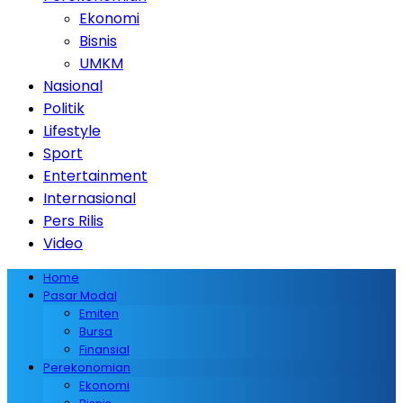
Ekonomi
Bisnis
UMKM
Nasional
Politik
Lifestyle
Sport
Entertainment
Internasional
Pers Rilis
Video
Home
Pasar Modal
Emiten
Bursa
Finansial
Perekonomian
Ekonomi