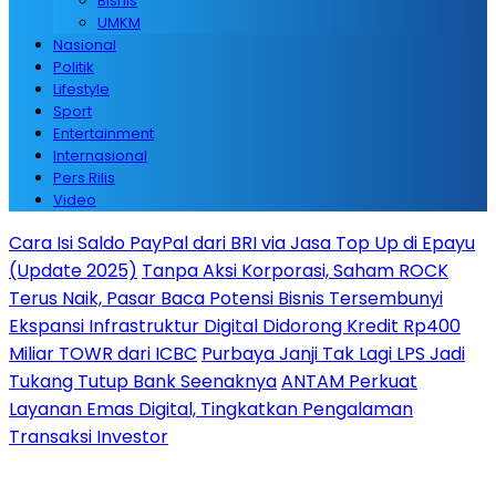
Bisnis
UMKM
Nasional
Politik
Lifestyle
Sport
Entertainment
Internasional
Pers Rilis
Video
Cara Isi Saldo PayPal dari BRI via Jasa Top Up di Epayu
(Update 2025)
Tanpa Aksi Korporasi, Saham ROCK
Terus Naik, Pasar Baca Potensi Bisnis Tersembunyi
Ekspansi Infrastruktur Digital Didorong Kredit Rp400
Miliar TOWR dari ICBC
Purbaya Janji Tak Lagi LPS Jadi
Tukang Tutup Bank Seenaknya
ANTAM Perkuat
Layanan Emas Digital, Tingkatkan Pengalaman
Transaksi Investor