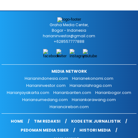
Graha Media Center,
Bogor - Indonesia
harianinvestor@gmail.com
+628557777888
MEDIA NETWORK
Harianindonesia.com
Harianekonomi.com
Harianinvestor.com
Harianolahraga.com
Harianjayakarta.com
Harianbanten.com
Harianbogor.com
Hariansumedang.com
Hariankarawang.com
Hariancirebon.com
HOME
TIM REDAKSI
KODE ETIK JURNALISTIK
PEDOMAN MEDIA SIBER
HISTORI MEDIA