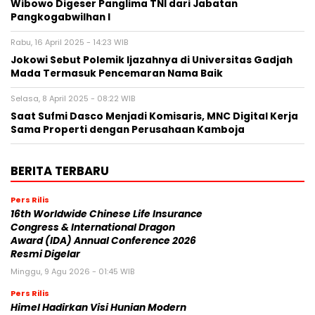
Wibowo Digeser Panglima TNI dari Jabatan
Pangkogabwilhan I
Rabu, 16 April 2025 - 14:23 WIB
Jokowi Sebut Polemik Ijazahnya di Universitas Gadjah
Mada Termasuk Pencemaran Nama Baik
Selasa, 8 April 2025 - 08:22 WIB
Saat Sufmi Dasco Menjadi Komisaris, MNC Digital Kerja
Sama Properti dengan Perusahaan Kamboja
BERITA TERBARU
Pers Rilis
16th Worldwide Chinese Life Insurance
Congress & International Dragon
Award (IDA) Annual Conference 2026
Resmi Digelar
Minggu, 9 Agu 2026 - 01:45 WIB
Pers Rilis
Himel Hadirkan Visi Hunian Modern