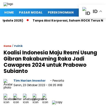
ID
HOME
PASAR MODAL
PEREKONOMIAN
NASIONAL
PO
Update 2025)
Tanpa Aksi Korporasi, Saham ROCK Terus Naik, 
/
Home
Politik
Koalisi Indonesia Maju Resmi Usung
Gibran Rakabuming Raka Jadi
Cawapres 2024 untuk Prabowo
Subianto
Tim Harian Investor
- Pewarta
Senin, 23 Oktober 2023
- 08:35 WIB