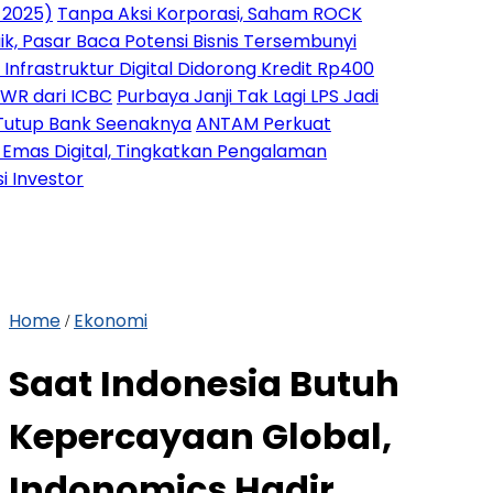
anpa Aksi Korporasi, Saham ROCK
r Baca Potensi Bisnis Tersembunyi
ruktur Digital Didorong Kredit Rp400
 ICBC
Purbaya Janji Tak Lagi LPS Jadi
ank Seenaknya
ANTAM Perkuat
gital, Tingkatkan Pengalaman
or
Home
Ekonomi
/
Saat Indonesia Butuh
Kepercayaan Global,
Indonomics Hadir