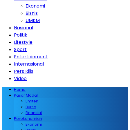
Ekonomi
Bisnis
UMKM
Nasional
Politik
Lifestyle
Sport
Entertainment
Internasional
Pers Rilis
Video
Home
Pasar Modal
Emiten
Bursa
Finansial
Perekonomian
Ekonomi