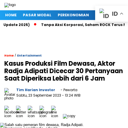
ID
HOME
PASAR MODAL
PEREKONOMIAN
NASIONAL
PO
 (Update 2025)
Tanpa Aksi Korporasi, Saham ROCK Terus Naik
/
Home
Entertainment
Kasus Produksi Film Dewasa, Aktor
Radja Adipati Dicecar 30 Pertanyaan
Saat Diperiksa Lebih dari 6 Jam
Tim Harian Investor
- Pewarta
Sabtu, 23 September 2023
- 13:24 WIB