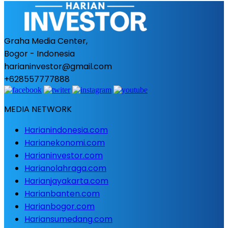
Graha Media Center,
Bogor - Indonesia
harianinvestor@gmail.com
+628557777888
MEDIA NETWORK
Harianindonesia.com
Harianekonomi.com
Harianinvestor.com
Harianolahraga.com
Harianjayakarta.com
Harianbanten.com
Harianbogor.com
Hariansumedang.com