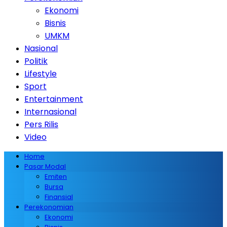
Ekonomi
Bisnis
UMKM
Nasional
Politik
Lifestyle
Sport
Entertainment
Internasional
Pers Rilis
Video
Home
Pasar Modal
Emiten
Bursa
Finansial
Perekonomian
Ekonomi