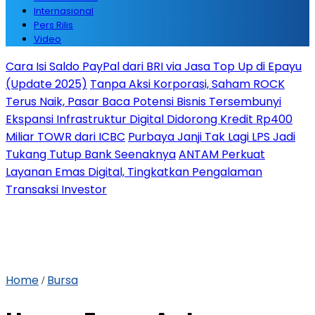
Internasional
Pers Rilis
Video
Cara Isi Saldo PayPal dari BRI via Jasa Top Up di Epayu
(Update 2025)
Tanpa Aksi Korporasi, Saham ROCK
Terus Naik, Pasar Baca Potensi Bisnis Tersembunyi
Ekspansi Infrastruktur Digital Didorong Kredit Rp400
Miliar TOWR dari ICBC
Purbaya Janji Tak Lagi LPS Jadi
Tukang Tutup Bank Seenaknya
ANTAM Perkuat
Layanan Emas Digital, Tingkatkan Pengalaman
Transaksi Investor
Home
Bursa
/