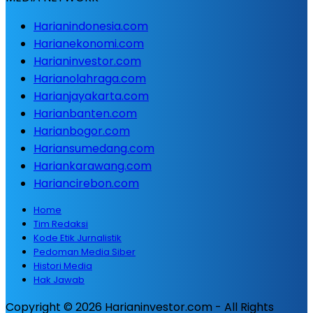
Harianindonesia.com
Harianekonomi.com
Harianinvestor.com
Harianolahraga.com
Harianjayakarta.com
Harianbanten.com
Harianbogor.com
Hariansumedang.com
Hariankarawang.com
Hariancirebon.com
Home
Tim Redaksi
Kode Etik Jurnalistik
Pedoman Media Siber
Histori Media
Hak Jawab
Copyright © 2026 Harianinvestor.com - All Rights