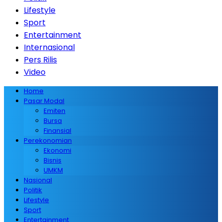
Lifestyle
Sport
Entertainment
Internasional
Pers Rilis
Video
Home
Pasar Modal
Emiten
Bursa
Finansial
Perekonomian
Ekonomi
Bisnis
UMKM
Nasional
Politik
Lifestyle
Sport
Entertainment