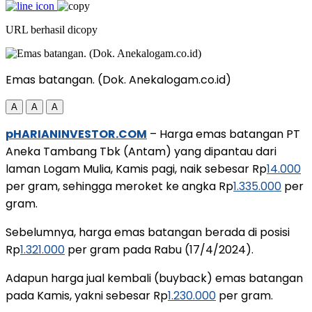
URL berhasil dicopy
Emas batangan. (Dok. Anekalogam.co.id)
A
A
A
pHARIANINVESTOR.COM
– Harga emas batangan PT
Aneka Tambang Tbk (Antam) yang dipantau dari
laman Logam Mulia, Kamis pagi, naik sebesar Rp
14.000
per gram, sehingga meroket ke angka Rp
1.335.000
per
gram.
Sebelumnya, harga emas batangan berada di posisi
Rp
1.321.000
per gram pada Rabu (17/4/2024).
Adapun harga jual kembali (buyback) emas batangan
pada Kamis, yakni sebesar Rp
1.230.000
per gram.