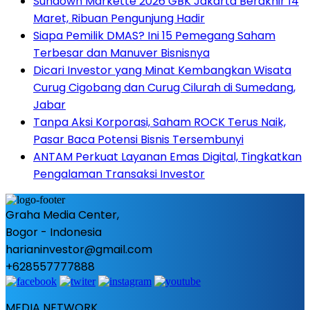
Sundown Markette 2026 GBK Jakarta Berakhir 14
Maret, Ribuan Pengunjung Hadir
Siapa Pemilik DMAS? Ini 15 Pemegang Saham
Terbesar dan Manuver Bisnisnya
Dicari Investor yang Minat Kembangkan Wisata
Curug Cigobang dan Curug Cilurah di Sumedang,
Jabar
Tanpa Aksi Korporasi, Saham ROCK Terus Naik,
Pasar Baca Potensi Bisnis Tersembunyi
ANTAM Perkuat Layanan Emas Digital, Tingkatkan
Pengalaman Transaksi Investor
Graha Media Center,
Bogor - Indonesia
harianinvestor@gmail.com
+628557777888
MEDIA NETWORK