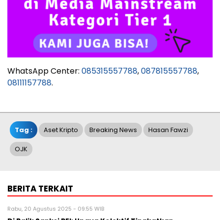
WhatsApp Center:
085315557788
,
087815557788
,
08111157788
.
Tag :
Aset Kripto
Breaking News
Hasan Fawzi
OJK
BERITA TERKAIT
Rabu, 20 Agustus 2025 - 09:55 WIB