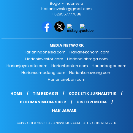
Bogor - Indonesia
harianinvestor@gmail.com
+628557777888
MEDIA NETWORK
Harianindonesia.com
Harianekonomi.com
Harianinvestor.com
Harianolahraga.com
Harianjayakarta.com
Harianbanten.com
Harianbogor.com
Hariansumedang.com
Hariankarawang.com
Hariancirebon.com
HOME
TIM REDAKSI
KODE ETIK JURNALISTIK
PEDOMAN MEDIA SIBER
HISTORI MEDIA
HAK JAWAB
COPYRIGHT © 2026 HARIANINVESTOR.COM - ALL RIGHTS RESERVED