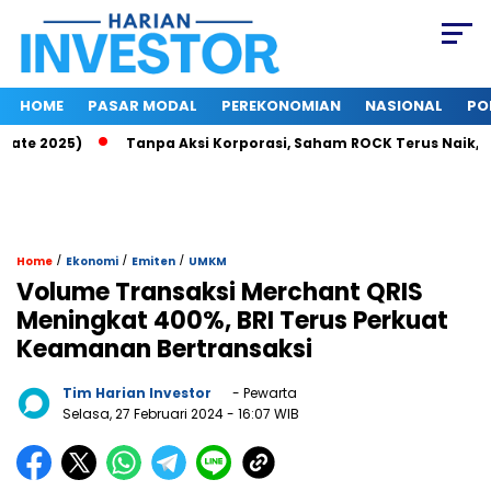
HOME
PASAR MODAL
PEREKONOMIAN
NASIONAL
PO
ate 2025)
Tanpa Aksi Korporasi, Saham ROCK Terus Naik, Pas
/
/
/
Home
Ekonomi
Emiten
UMKM
Volume Transaksi Merchant QRIS
Meningkat 400%, BRI Terus Perkuat
Keamanan Bertransaksi
Tim Harian Investor
- Pewarta
Selasa, 27 Februari 2024
- 16:07 WIB