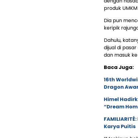
dengan nasab
produk UMKM 
Dia pun menc
keripik rajung
Dahulu, katan
dijual di pas
dan masuk ke 
Baca Juga:
16th Worldwi
Dragon Award
Himel Hadirk
“Dream Hom
FAMILIARITÉ
Karya Puitis