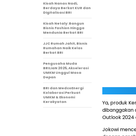
Kisah Nanas Nadi,
Berdaya Berkat KUR dan
Digitalisasi BRI
Kisah Netaly: Bangun
Bisnis Fashion Hingga
Mendunia Berkat BRI
JJC Rumah Jahit, Bisnis
Rumahan Naik Kelas
Berkat BRI
Pengusaha Muda
BRILiaN 2025, Akselerasi
UMKM Unggul Masa
Depan
BRI dan MedcoEnergi
Kolaborasi Perkuat
UMKM & Ekonomi
Kerakyatan
Ya, produk Ke
dibanggakan o
Outlook 2024 
Jokowi mencer