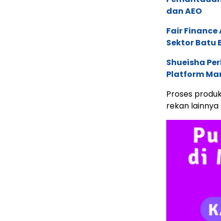
dan AEO
Fair Financ
Sektor Batu 
Shueisha Pe
Platform Ma
Proses produk
rekan lainnya 