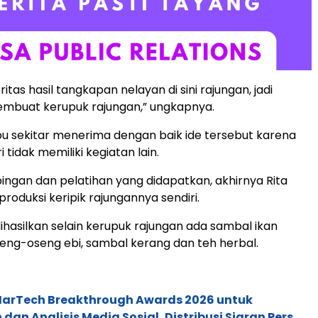
tas hasil tangkapan nelayan di sini rajungan, jadi
embuat kerupuk rajungan,” ungkapnya.
ibu sekitar menerima dengan baik ide tersebut karena
 tidak memiliki kegiatan lain.
ngan dan pelatihan yang didapatkan, akhirnya Rita
roduksi keripik rajungannya sendiri.
ihasilkan selain kerupuk rajungan ada sambal ikan
eng-oseng ebi, sambal kerang dan teh herbal.
 MarTech Breakthrough Awards 2026 untuk
an Analisis Media Sosial, Distribusi Siaran Pers,