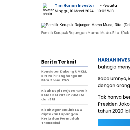
Tim Harian Investor
- Pewarta
Minggu, 10 Maret 2024
- 19:02 WIB
Pemilik Kerupuk Rajungan Mama Muda, Rita. (Dok.
HARIANINVE
Berita Terkait
bahagia menyel
Konsisten Dukung UMKM,
BRI Raih Penghargaan
Sebelumnya, 
Pilar Sosial ESG
dengan orang 
Kisah Kopi Toejoean: Naik
Kelas Berkat LinkUMKM
Tak hanya ber
dan BRI
Presiden Joko
Kisah AgenBRILink LQQ:
tahun 2020 lal
Ciptakan Lapangan
Kerja dan Permudah
Transaksi