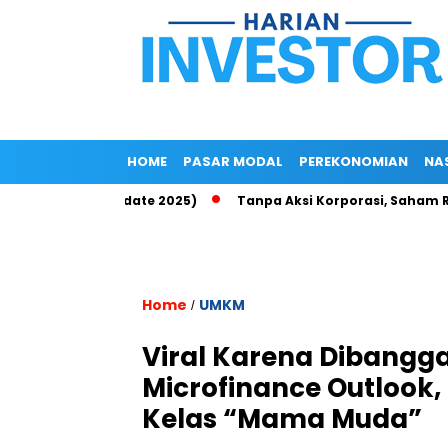
HOME
PASAR MODAL
PEREKONOMIAN
NA
 di Epayu (Update 2025)
Tanpa Aksi Korporasi, Saham ROCK Te
Home
UMKM
/
Viral Karena Dibangga
Microfinance Outlook, 
Kelas “Mama Muda”