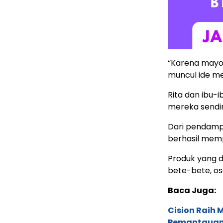
“Karena mayori
muncul ide m
Rita dan ibu-
mereka sendiri
Dari pendampi
berhasil memp
Produk yang d
bete-bete, os
Baca Juga:
Cision Raih
Pemantauan d