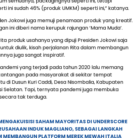
um semuanya, packagingnya seperti ini, tetapi
ti ini sudah 46% (produk UMKM) seperti ini,” katanya.
den Jokowi juga memuji penamaan produk yang kreatif.
gan ini diberi nama kerupuk rajungan ‘Mama Muda’.
ita produk usahanya yang dipuji Presiden Jokowi saja
untuk diulik, kisah perjalanan Rita dalam membangun
nya juga sangat inspiratif.
 pandemi yang terjadi pada tahun 2020 lalu memang
antangan pada masyarakat di sekitar tempat
itu di Dusun Kuri Caddi, Desa Nisombalia, Kabupaten
i Selatan. Tapi, ternyata pandemi juga membuka
secara tak terduga.
MENGAKUISISI SAHAM MAYORITAS DI UNDERSCORE
ERUSAHAAN INDUK MAGLIANO, SEBAGAI LANGKAH
M MEMBANGUN PLATFORM MEREK MEWAH ITALIA