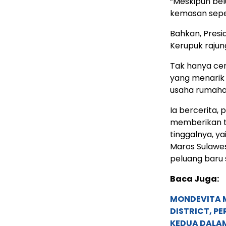
“Meskipun bel
kemasan seper
Bahkan, Presi
Kerupuk rajun
Tak hanya cer
yang menarik 
usaha rumahan
Ia bercerita,
memberikan t
tinggalnya, ya
Maros Sulawes
peluang baru 
Baca Juga:
MONDEVITA 
DISTRICT, P
KEDUA DALA