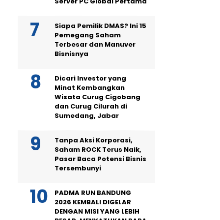
Server PC Global Pertama
Siapa Pemilik DMAS? Ini 15
Pemegang Saham
Terbesar dan Manuver
Bisnisnya
Dicari Investor yang
Minat Kembangkan
Wisata Curug Cigobang
dan Curug Cilurah di
Sumedang, Jabar
Tanpa Aksi Korporasi,
Saham ROCK Terus Naik,
Pasar Baca Potensi Bisnis
Tersembunyi
PADMA RUN BANDUNG
2026 KEMBALI DIGELAR
DENGAN MISI YANG LEBIH