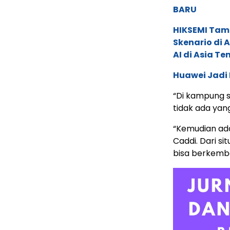
BARU
HIKSEMI Tam
Skenario di
AI di Asia T
Huawei Jadi
“Di kampung 
tidak ada yang
“Kemudian ada
Caddi. Dari si
bisa berkemb