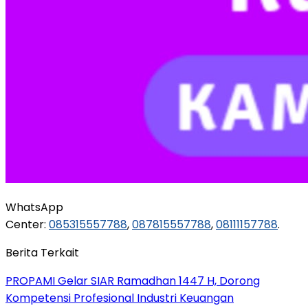
WhatsApp
Center:
085315557788
,
087815557788
,
08111157788
.
Berita Terkait
PROPAMI Gelar SIAR Ramadhan 1447 H, Dorong
Kompetensi Profesional Industri Keuangan