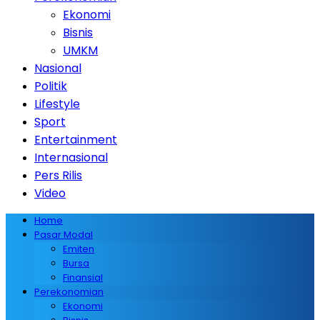
Ekonomi
Bisnis
UMKM
Nasional
Politik
Lifestyle
Sport
Entertainment
Internasional
Pers Rilis
Video
Home
Pasar Modal
Emiten
Bursa
Finansial
Perekonomian
Ekonomi