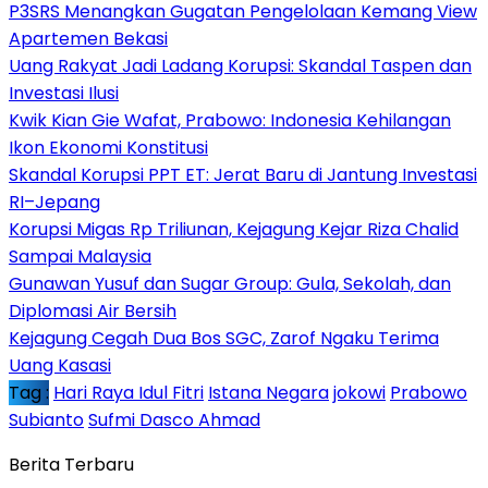
P3SRS Menangkan Gugatan Pengelolaan Kemang View
Apartemen Bekasi
Uang Rakyat Jadi Ladang Korupsi: Skandal Taspen dan
Investasi Ilusi
Kwik Kian Gie Wafat, Prabowo: Indonesia Kehilangan
Ikon Ekonomi Konstitusi
Skandal Korupsi PPT ET: Jerat Baru di Jantung Investasi
RI–Jepang
Korupsi Migas Rp Triliunan, Kejagung Kejar Riza Chalid
Sampai Malaysia
Gunawan Yusuf dan Sugar Group: Gula, Sekolah, dan
Diplomasi Air Bersih
Kejagung Cegah Dua Bos SGC, Zarof Ngaku Terima
Uang Kasasi
Tag :
Hari Raya Idul Fitri
Istana Negara
jokowi
Prabowo
Subianto
Sufmi Dasco Ahmad
Berita Terbaru