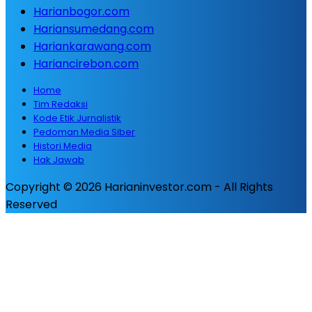
Harianbogor.com
Hariansumedang.com
Hariankarawang.com
Hariancirebon.com
Home
Tim Redaksi
Kode Etik Jurnalistik
Pedoman Media Siber
Histori Media
Hak Jawab
Copyright © 2026 Harianinvestor.com - All Rights
Reserved