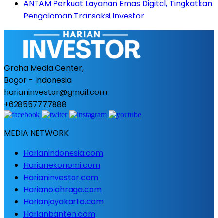
ANTAM Perkuat Layanan Emas Digital, Tingkatkan
Pengalaman Transaksi Investor
Graha Media Center,
Bogor - Indonesia
harianinvestor@gmail.com
+628557777888
MEDIA NETWORK
Harianindonesia.com
Harianekonomi.com
Harianinvestor.com
Harianolahraga.com
Harianjayakarta.com
Harianbanten.com