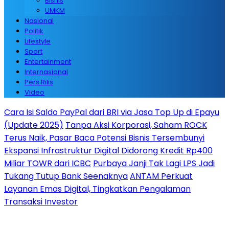
Bisnis
UMKM
Nasional
Politik
Lifestyle
Sport
Entertainment
Internasional
Pers Rilis
Video
Cara Isi Saldo PayPal dari BRI via Jasa Top Up di Epayu
(Update 2025)
Tanpa Aksi Korporasi, Saham ROCK
Terus Naik, Pasar Baca Potensi Bisnis Tersembunyi
Ekspansi Infrastruktur Digital Didorong Kredit Rp400
Miliar TOWR dari ICBC
Purbaya Janji Tak Lagi LPS Jadi
Tukang Tutup Bank Seenaknya
ANTAM Perkuat
Layanan Emas Digital, Tingkatkan Pengalaman
Transaksi Investor