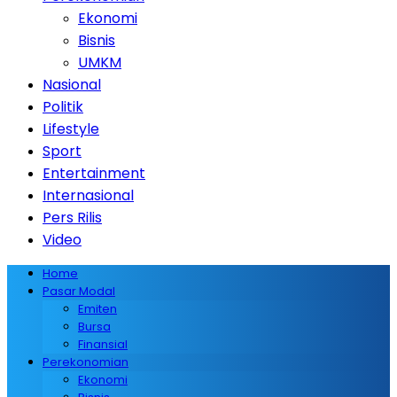
Ekonomi
Bisnis
UMKM
Nasional
Politik
Lifestyle
Sport
Entertainment
Internasional
Pers Rilis
Video
Home
Pasar Modal
Emiten
Bursa
Finansial
Perekonomian
Ekonomi