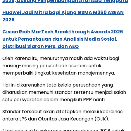
2026, Dukung Pengembangan AI di Asia Tenggara
Huawei Jadi Mitra bagi Ajang GSMA M360 ASEAN
2026
Cision Raih MarTech Breakthrough Awards 2026
untuk Pemantauan dan Analisis Media Sosial,
Distribusi Siaran Pers, dan AEO
Oleh karena itu, menurutnya masih ada waktu bagi
masing-masing perusahaan asuransi untuk
memperbaiki tingkat kesehatan manajemennya.
Hal ini dikarenakan tata kelola perusahaan yang
diharuskan memenuhi standar tertentu menjadi salah
satu persyaratan dalam mengikuti PPP nanti.
Standar tersebut akan ditetapkan melalui koordinasi
antara LPS dan Otoritas Jasa Keuangan (OJK).
“Jadi ada waktu sekarang sampai dengan 2028 untuk