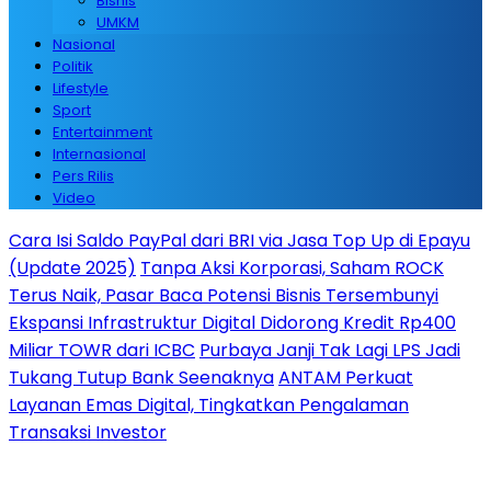
Bisnis
UMKM
Nasional
Politik
Lifestyle
Sport
Entertainment
Internasional
Pers Rilis
Video
Cara Isi Saldo PayPal dari BRI via Jasa Top Up di Epayu
(Update 2025)
Tanpa Aksi Korporasi, Saham ROCK
Terus Naik, Pasar Baca Potensi Bisnis Tersembunyi
Ekspansi Infrastruktur Digital Didorong Kredit Rp400
Miliar TOWR dari ICBC
Purbaya Janji Tak Lagi LPS Jadi
Tukang Tutup Bank Seenaknya
ANTAM Perkuat
Layanan Emas Digital, Tingkatkan Pengalaman
Transaksi Investor