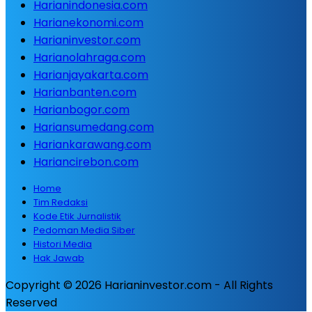
Harianindonesia.com
Harianekonomi.com
Harianinvestor.com
Harianolahraga.com
Harianjayakarta.com
Harianbanten.com
Harianbogor.com
Hariansumedang.com
Hariankarawang.com
Hariancirebon.com
Home
Tim Redaksi
Kode Etik Jurnalistik
Pedoman Media Siber
Histori Media
Hak Jawab
Copyright © 2026 Harianinvestor.com - All Rights
Reserved