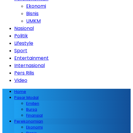
Ekonomi
Bisnis
UMKM
Nasional
Politik
Lifestyle
Sport
Entertainment
Internasional
Pers Rilis
Video
Home
Pasar Modal
Emiten
Bursa
Finansial
Perekonomian
Ekonomi