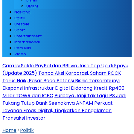
Bisnis
UMKM
Nasional
Politik
Lifestyle
Sport
Entertainment
Internasional
Pers Rilis
Video
Cara Isi Saldo PayPal dari BRI via Jasa Top Up di Epayu
(Update 2025)
Tanpa Aksi Korporasi, Saham ROCK
Terus Naik, Pasar Baca Potensi Bisnis Tersembunyi
Ekspansi Infrastruktur Digital Didorong Kredit Rp400
Miliar TOWR dari ICBC
Purbaya Janji Tak Lagi LPS Jadi
Tukang Tutup Bank Seenaknya
ANTAM Perkuat
Layanan Emas Digital, Tingkatkan Pengalaman
Transaksi Investor
Home
Politik
/