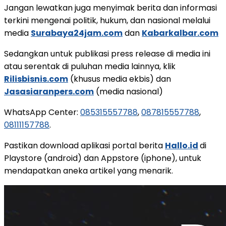
Jangan lewatkan juga menyimak berita dan informasi
terkini mengenai politik, hukum, dan nasional melalui
media
Surabaya24jam.com
dan
Kabarkalbar.com
Sedangkan untuk publikasi press release di media ini
atau serentak di puluhan media lainnya, klik
Rilisbisnis.com
(khusus media ekbis) dan
Jasasiaranpers.com
(media nasional)
WhatsApp Center:
085315557788
,
087815557788
,
08111157788
.
Pastikan download aplikasi portal berita
Hallo.id
di
Playstore (android) dan Appstore (iphone), untuk
mendapatkan aneka artikel yang menarik.