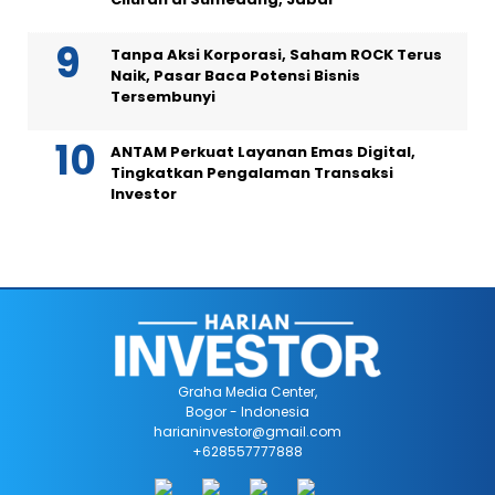
Tanpa Aksi Korporasi, Saham ROCK Terus
Naik, Pasar Baca Potensi Bisnis
Tersembunyi
ANTAM Perkuat Layanan Emas Digital,
Tingkatkan Pengalaman Transaksi
Investor
Graha Media Center,
Bogor - Indonesia
harianinvestor@gmail.com
+628557777888