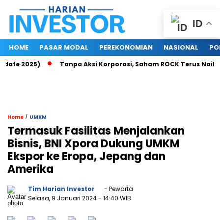
ID
HOME
PASAR MODAL
PEREKONOMIAN
NASIONAL
PO
te 2025)
Tanpa Aksi Korporasi, Saham ROCK Terus Naik, Pas
/
Home
UMKM
Termasuk Fasilitas Menjalankan
Bisnis, BNI Xpora Dukung UMKM
Ekspor ke Eropa, Jepang dan
Amerika
Tim Harian Investor
- Pewarta
Selasa, 9 Januari 2024
- 14:40 WIB