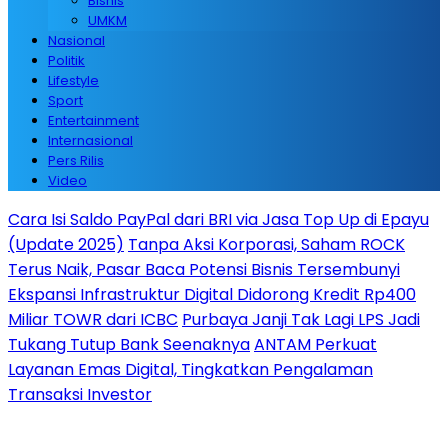
Bisnis
UMKM
Nasional
Politik
Lifestyle
Sport
Entertainment
Internasional
Pers Rilis
Video
Cara Isi Saldo PayPal dari BRI via Jasa Top Up di Epayu
(Update 2025)
Tanpa Aksi Korporasi, Saham ROCK
Terus Naik, Pasar Baca Potensi Bisnis Tersembunyi
Ekspansi Infrastruktur Digital Didorong Kredit Rp400
Miliar TOWR dari ICBC
Purbaya Janji Tak Lagi LPS Jadi
Tukang Tutup Bank Seenaknya
ANTAM Perkuat
Layanan Emas Digital, Tingkatkan Pengalaman
Transaksi Investor