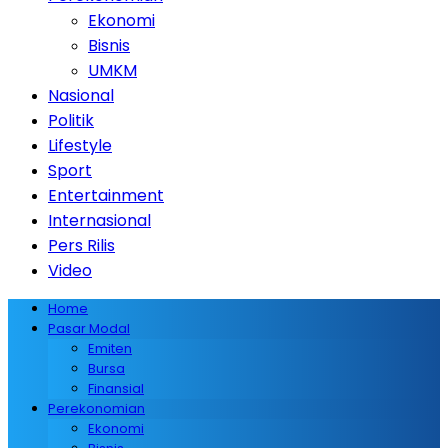
Ekonomi
Bisnis
UMKM
Nasional
Politik
Lifestyle
Sport
Entertainment
Internasional
Pers Rilis
Video
Home
Pasar Modal
Emiten
Bursa
Finansial
Perekonomian
Ekonomi