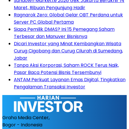
Sundown Markette 2026 GBK Jakarta Berakhir 14
Maret, Ribuan Pengunjung Hadir
Ragnarok Zero: Global Gelar OBT Perdana untuk
Server PC Global Pertama
Siapa Pemilik DMAS? Ini 15 Pemegang Saham
Terbesar dan Manuver Bisnisnya
Dicari Investor yang Minat Kembangkan Wisata
Curug Cigobang dan Curug Cilurah di Sumedang,
Jabar
Tanpa Aksi Korporasi, Saham ROCK Terus Naik,
Pasar Baca Potensi Bisnis Tersembunyi
ANTAM Perkuat Layanan Emas Digital, Tingkatkan
Pengalaman Transaksi Investor
Graha Media Center,
Bogor - Indonesia