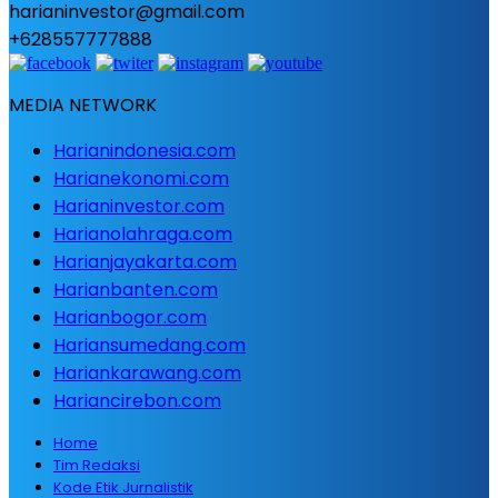
harianinvestor@gmail.com
+628557777888
MEDIA NETWORK
Harianindonesia.com
Harianekonomi.com
Harianinvestor.com
Harianolahraga.com
Harianjayakarta.com
Harianbanten.com
Harianbogor.com
Hariansumedang.com
Hariankarawang.com
Hariancirebon.com
Home
Tim Redaksi
Kode Etik Jurnalistik