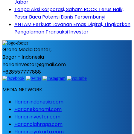
Jabar
Tanpa Aksi Korporasi, Saham ROCK Terus Naik,
Pasar Baca Potensi Bisnis Tersembunyi
ANTAM Perkuat Layanan Emas Digital, Tingkatkan
Pengalaman Transaksi Investor
Graha Media Center,
Bogor - Indonesia
harianinvestor@gmail.com
+628557777888
MEDIA NETWORK
Harianindonesia.com
Harianekonomi.com
Harianinvestor.com
Harianolahraga.com
Harianjayakarta.com