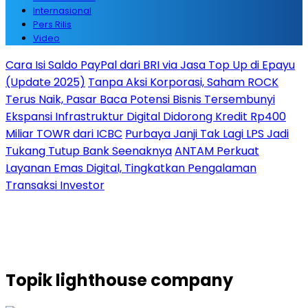
Internasional
Pers Rilis
Video
Cara Isi Saldo PayPal dari BRI via Jasa Top Up di Epayu
(Update 2025)
Tanpa Aksi Korporasi, Saham ROCK
Terus Naik, Pasar Baca Potensi Bisnis Tersembunyi
Ekspansi Infrastruktur Digital Didorong Kredit Rp400
Miliar TOWR dari ICBC
Purbaya Janji Tak Lagi LPS Jadi
Tukang Tutup Bank Seenaknya
ANTAM Perkuat
Layanan Emas Digital, Tingkatkan Pengalaman
Transaksi Investor
Topik
lighthouse company