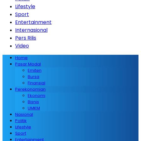
Lifestyle
Sport
Entertainment
Internasional
Pers Rilis
Video
Home
Pasar Modal
Emiten
Bursa
Finansial
Perekonomian
Ekonomi
Bisnis
UMKM
Nasional
Politik
Lifestyle
Sport
Entertainment