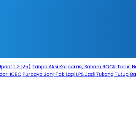
(Update 2025)
Tanpa Aksi Korporasi, Saham ROCK Terus Na
dari ICBC
Purbaya Janji Tak Lagi LPS Jadi Tukang Tutup 