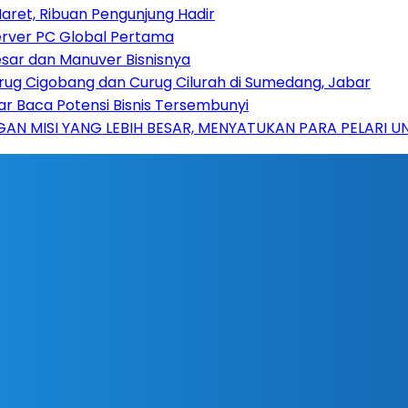
aret, Ribuan Pengunjung Hadir
erver PC Global Pertama
sar dan Manuver Bisnisnya
rug Cigobang dan Curug Cilurah di Sumedang, Jabar
ar Baca Potensi Bisnis Tersembunyi
AN MISI YANG LEBIH BESAR, MENYATUKAN PARA PELARI 