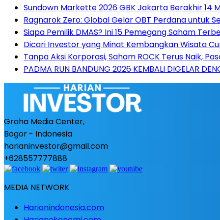
Sundown Markette 2026 GBK Jakarta Berakhir 14 M
Ragnarok Zero: Global Gelar OBT Perdana untuk S
Siapa Pemilik DMAS? Ini 15 Pemegang Saham Terbe
Dicari Investor yang Minat Kembangkan Wisata Cu
Tanpa Aksi Korporasi, Saham ROCK Terus Naik, Pas
PADMA RUN BANDUNG 2026 KEMBALI DIGELAR DENG
Graha Media Center,
Bogor - Indonesia
harianinvestor@gmail.com
+628557777888
MEDIA NETWORK
Harianindonesia.com
Harianekonomi.com