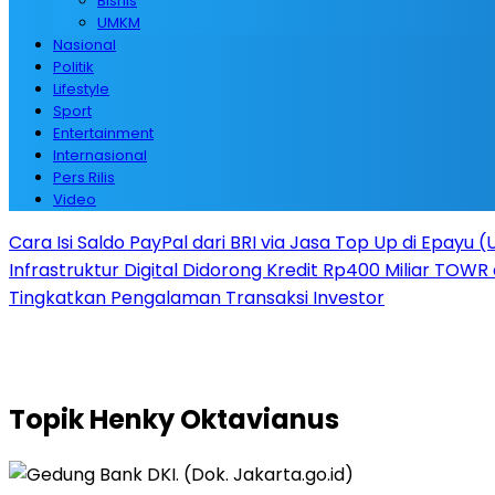
Bisnis
UMKM
Nasional
Politik
Lifestyle
Sport
Entertainment
Internasional
Pers Rilis
Video
Cara Isi Saldo PayPal dari BRI via Jasa Top Up di Epayu 
Infrastruktur Digital Didorong Kredit Rp400 Miliar TOWR 
Tingkatkan Pengalaman Transaksi Investor
Topik
Henky Oktavianus