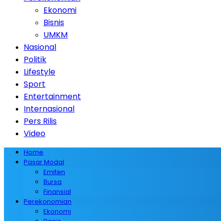
Ekonomi
Bisnis
UMKM
Nasional
Politik
Lifestyle
Sport
Entertainment
Internasional
Pers Rilis
Video
Home
Pasar Modal
Emiten
Bursa
Finansial
Perekonomian
Ekonomi