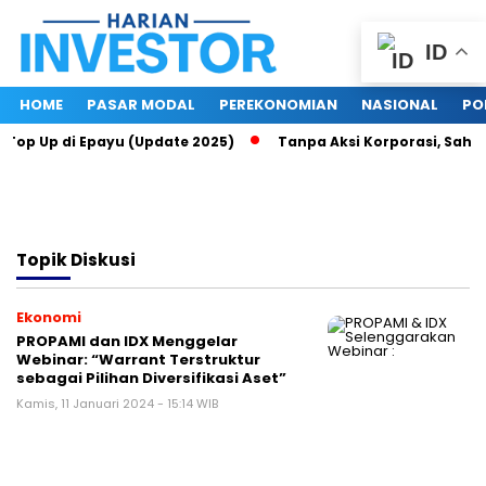
ID
HOME
PASAR MODAL
PEREKONOMIAN
NASIONAL
PO
a Top Up di Epayu (Update 2025)
Tanpa Aksi Korporasi, Saham
Topik
Diskusi
Ekonomi
PROPAMI dan IDX Menggelar
Webinar: “Warrant Terstruktur
sebagai Pilihan Diversifikasi Aset”
Kamis, 11 Januari 2024 - 15:14 WIB