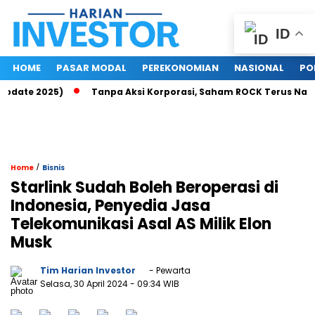
ID
HOME
PASAR MODAL
PEREKONOMIAN
NASIONAL
PO
date 2025)
Tanpa Aksi Korporasi, Saham ROCK Terus Naik, Pa
/
Home
Bisnis
Starlink Sudah Boleh Beroperasi di
Indonesia, Penyedia Jasa
Telekomunikasi Asal AS Milik Elon
Musk
Tim Harian Investor
- Pewarta
Selasa, 30 April 2024
- 09:34 WIB