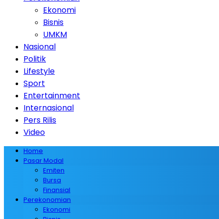
Ekonomi
Bisnis
UMKM
Nasional
Politik
Lifestyle
Sport
Entertainment
Internasional
Pers Rilis
Video
Home
Pasar Modal
Emiten
Bursa
Finansial
Perekonomian
Ekonomi