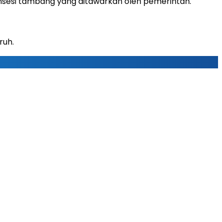
esi tambang yang ditawarkan oleh pemerintah.
ruh.