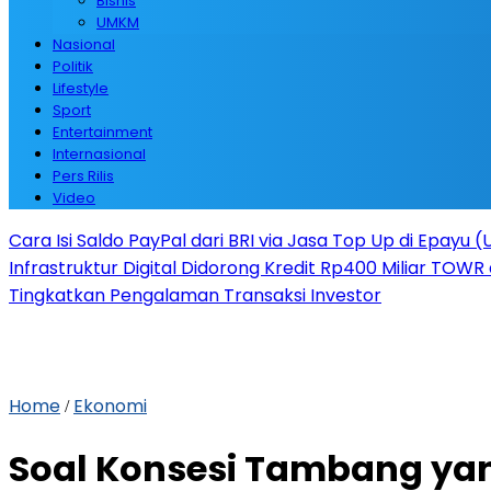
Bisnis
UMKM
Nasional
Politik
Lifestyle
Sport
Entertainment
Internasional
Pers Rilis
Video
Cara Isi Saldo PayPal dari BRI via Jasa Top Up di Epayu 
Infrastruktur Digital Didorong Kredit Rp400 Miliar TOWR 
Tingkatkan Pengalaman Transaksi Investor
Home
Ekonomi
/
Soal Konsesi Tambang ya