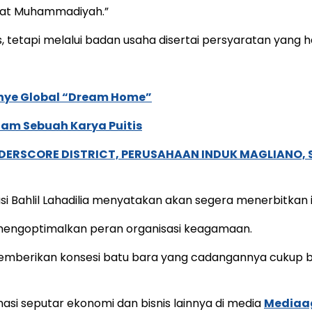
sat Muhammadiyah.”
tapi melalui badan usaha disertai persyaratan yang har
anye Global “Dream Home”
lam Sebuah Karya Puitis
NDERSCORE DISTRICT, PERUSAHAAN INDUK MAGLIANO
i Bahlil Lahadilia menyatakan akan segera menerbitkan 
mengoptimalkan peran organisasi keagamaan.
n memberikan konsesi batu bara yang cadangannya cukup 
i seputar ekonomi dan bisnis lainnya di media
Mediaa