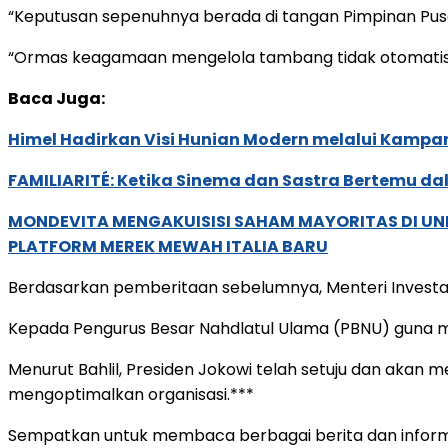
“Keputusan sepenuhnya berada di tangan Pimpinan Pu
“Ormas keagamaan mengelola tambang tidak otomatis, te
Baca Juga:
Himel Hadirkan Visi Hunian Modern melalui Kamp
FAMILIARITÉ: Ketika Sinema dan Sastra Bertemu da
MONDEVITA MENGAKUISISI SAHAM MAYORITAS DI U
PLATFORM MEREK MEWAH ITALIA BARU
Berdasarkan pemberitaan sebelumnya, Menteri Investas
Kepada Pengurus Besar Nahdlatul Ulama (PBNU) guna 
Menurut Bahlil, Presiden Jokowi telah setuju dan aka
mengoptimalkan organisasi.***
Sempatkan untuk membaca berbagai berita dan informas