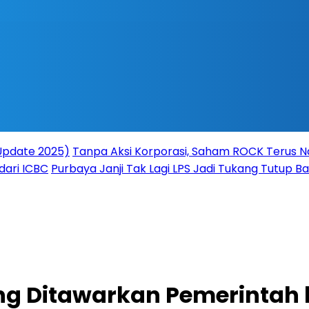
(Update 2025)
Tanpa Aksi Korporasi, Saham ROCK Terus Na
dari ICBC
Purbaya Janji Tak Lagi LPS Jadi Tukang Tutup 
ng Ditawarkan Pemerintah