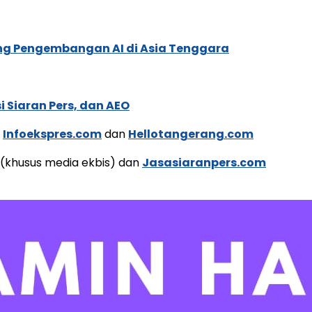
ung Pengembangan AI di Asia Tenggara
 Siaran Pers, dan AEO
a
Infoekspres.com
dan
Hellotangerang.com
(khusus media ekbis) dan
Jasasiaranpers.com