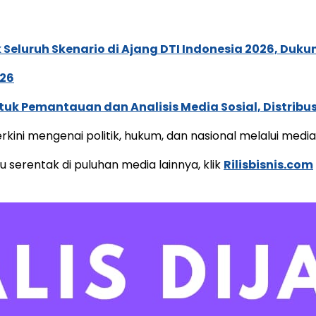
Seluruh Skenario di Ajang DTI Indonesia 2026, Duk
026
k Pemantauan dan Analisis Media Sosial, Distribusi
kini mengenai politik, hukum, dan nasional melalui medi
u serentak di puluhan media lainnya, klik
Rilisbisnis.com