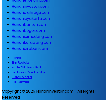
Harianekonomi.com
Harianinvestor.com
Harianolahraga.com
Harianjayakarta.com
Harianbanten.com
Harianbogor.com
Hariansumedang.com
Hariankarawang.com
Hariancirebon.com
Home
Tim Redaksi
Kode Etik Jurnalistik
Pedoman Media Siber
Histori Media
Hak Jawab
Copyright © 2026 Harianinvestor.com - All Rights
Reserved