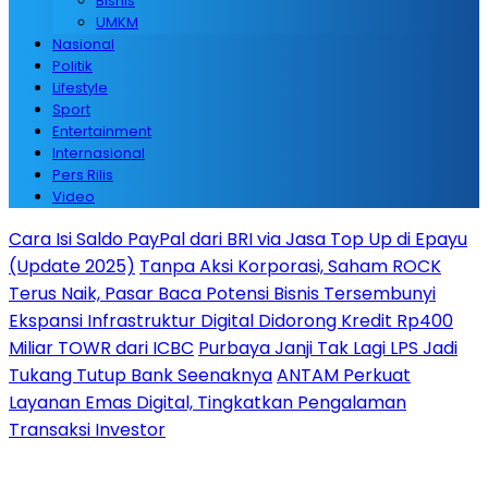
Bisnis
UMKM
Nasional
Politik
Lifestyle
Sport
Entertainment
Internasional
Pers Rilis
Video
Cara Isi Saldo PayPal dari BRI via Jasa Top Up di Epayu
(Update 2025)
Tanpa Aksi Korporasi, Saham ROCK
Terus Naik, Pasar Baca Potensi Bisnis Tersembunyi
Ekspansi Infrastruktur Digital Didorong Kredit Rp400
Miliar TOWR dari ICBC
Purbaya Janji Tak Lagi LPS Jadi
Tukang Tutup Bank Seenaknya
ANTAM Perkuat
Layanan Emas Digital, Tingkatkan Pengalaman
Transaksi Investor