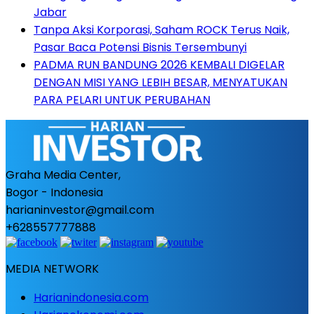
Jabar
Tanpa Aksi Korporasi, Saham ROCK Terus Naik,
Pasar Baca Potensi Bisnis Tersembunyi
PADMA RUN BANDUNG 2026 KEMBALI DIGELAR
DENGAN MISI YANG LEBIH BESAR, MENYATUKAN
PARA PELARI UNTUK PERUBAHAN
Graha Media Center,
Bogor - Indonesia
harianinvestor@gmail.com
+628557777888
MEDIA NETWORK
Harianindonesia.com