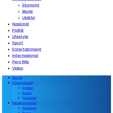
Ekonomi
Bisnis
UMKM
Nasional
Politik
Lifestyle
Sport
Entertainment
Internasional
Pers Rilis
Video
Home
Pasar Modal
Emiten
Bursa
Finansial
Perekonomian
Ekonomi