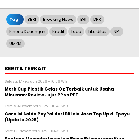
Tag :
BBRI
Breaking News
BRI
DPK
Kinerja Keuangan
Kredit
Laba
Likuiditas
NPL
UMKM
BERITA TERKAIT
Selasa, 17 Februari 2026 - 16:06 WIB
Merk Cup Plastik Gelas Oz Terbaik untuk Usaha
Minuman: Review Jujur PP vs PET
Kamis, 4 Desember 2025 - 16:43 WIB
Cara Isi Saldo PayPal dari BRI via Jasa Top Up di Epayu
(Update 2025)
Sabtu, 8 November 2025 - 04:39 WIB
Saatnya Mencoba Investasi Bisnis Bitcoin yang Kian