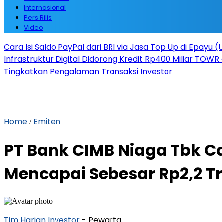
Internasional
Pers Rilis
Video
Cara Isi Saldo PayPal dari BRI via Jasa Top Up di Epayu 
Infrastruktur Digital Didorong Kredit Rp400 Miliar TOWR 
Tingkatkan Pengalaman Transaksi Investor
Home
Emiten
/
PT Bank CIMB Niaga Tbk C
Mencapai Sebesar Rp2,2 Tr
Tim Harian Investor
- Pewarta