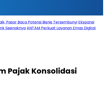
ik, Pasar Baca Potensi Bisnis Tersembunyi
Ekspansi
Bank Seenaknya
ANTAM Perkuat Layanan Emas Digital,
m Pajak Konsolidasi