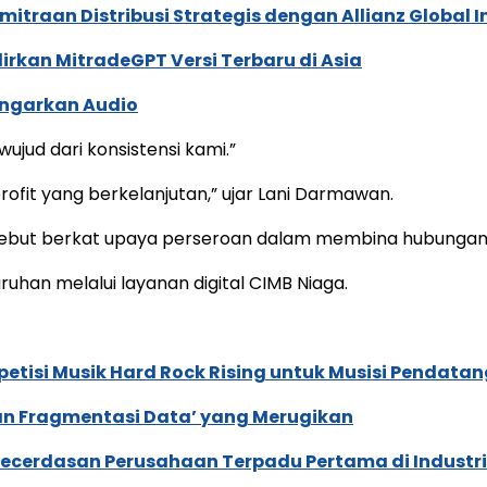
traan Distribusi Strategis dengan Allianz Global I
dirkan MitradeGPT Versi Terbaru di Asia
ngarkan Audio
ujud dari konsistensi kami.”
fit yang berkelanjutan,” ujar Lani Darmawan.
ebut berkat upaya perseroan dalam membina hubungan n
an melalui layanan digital CIMB Niaga.
tisi Musik Hard Rock Rising untuk Musisi Pendatan
an Fragmentasi Data’ yang Merugikan
ecerdasan Perusahaan Terpadu Pertama di Industri