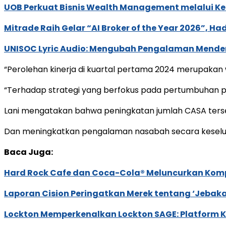
UOB Perkuat Bisnis Wealth Management melalui Kemi
Mitrade Raih Gelar “AI Broker of the Year 2026”, Ha
UNISOC Lyric Audio: Mengubah Pengalaman Mende
“Perolehan kinerja di kuartal pertama 2024 merupakan w
“Terhadap strategi yang berfokus pada pertumbuhan pro
Lani mengatakan bahwa peningkatan jumlah CASA ters
Dan meningkatkan pengalaman nasabah secara keseluruh
Baca Juga:
Hard Rock Cafe dan Coca-Cola® Meluncurkan Kompe
Laporan Cision Peringatkan Merek tentang ‘Jebak
Lockton Memperkenalkan Lockton SAGE: Platform K