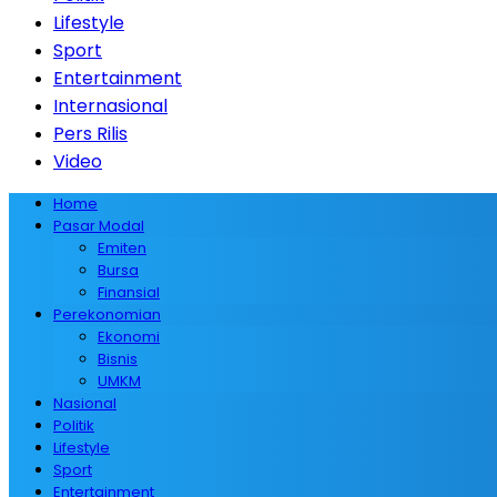
Lifestyle
Sport
Entertainment
Internasional
Pers Rilis
Video
Home
Pasar Modal
Emiten
Bursa
Finansial
Perekonomian
Ekonomi
Bisnis
UMKM
Nasional
Politik
Lifestyle
Sport
Entertainment