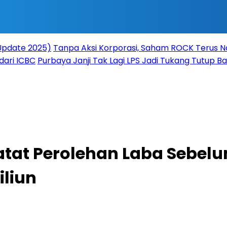
(Update 2025)
Tanpa Aksi Korporasi, Saham ROCK Terus Na
dari ICBC
Purbaya Janji Tak Lagi LPS Jadi Tukang Tutup 
atat Perolehan Laba Sebelu
iliun