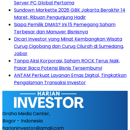
Server PC Global Pertama
Sundown Markette 2026 GBK Jakarta Berakhir 14
Maret, Ribuan Pengunjung Hadir
Siapa Pemilik DMAS? Ini 15 Pemegang Saham
Terbesar dan Manuver Bisnisnya
Dicari Investor yang Minat Kembangkan Wisata
Curug Cigobang dan Curug Cilurah di Sumedang,
Jabar
Tanpa Aksi Korporasi, Saham ROCK Terus Naik,
Pasar Baca Potensi Bisnis Tersembunyi
ANTAM Perkuat Layanan Emas Digital, Tingkatkan
Pengalaman Transaksi Investor
Graha Media Center,
Bogor - Indonesia
harianinvestor@gmail.com