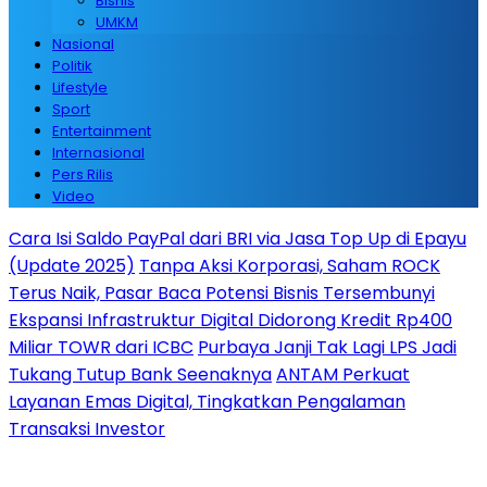
Bisnis
UMKM
Nasional
Politik
Lifestyle
Sport
Entertainment
Internasional
Pers Rilis
Video
Cara Isi Saldo PayPal dari BRI via Jasa Top Up di Epayu
(Update 2025)
Tanpa Aksi Korporasi, Saham ROCK
Terus Naik, Pasar Baca Potensi Bisnis Tersembunyi
Ekspansi Infrastruktur Digital Didorong Kredit Rp400
Miliar TOWR dari ICBC
Purbaya Janji Tak Lagi LPS Jadi
Tukang Tutup Bank Seenaknya
ANTAM Perkuat
Layanan Emas Digital, Tingkatkan Pengalaman
Transaksi Investor