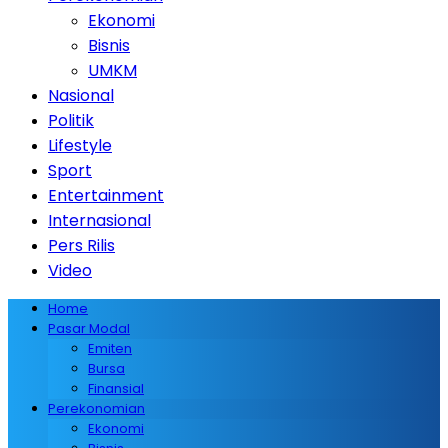
Ekonomi
Bisnis
UMKM
Nasional
Politik
Lifestyle
Sport
Entertainment
Internasional
Pers Rilis
Video
Home
Pasar Modal
Emiten
Bursa
Finansial
Perekonomian
Ekonomi