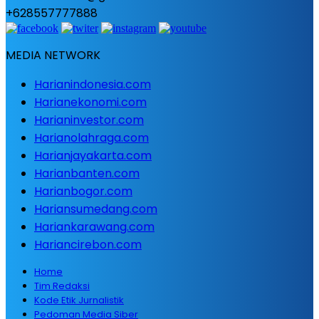
+628557777888
MEDIA NETWORK
Harianindonesia.com
Harianekonomi.com
Harianinvestor.com
Harianolahraga.com
Harianjayakarta.com
Harianbanten.com
Harianbogor.com
Hariansumedang.com
Hariankarawang.com
Hariancirebon.com
Home
Tim Redaksi
Kode Etik Jurnalistik
Pedoman Media Siber