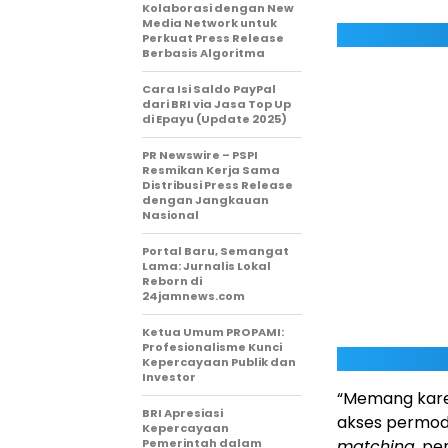
Kolaborasi dengan New
Media Network untuk
Perkuat Press Release
Berbasis Algoritma
Cara Isi Saldo PayPal
dari BRI via Jasa Top Up
di Epayu (Update 2025)
PR Newswire – PSPI
Resmikan Kerja Sama
Distribusi Press Release
dengan Jangkauan
Nasional
Portal Baru, Semangat
Lama: Jurnalis Lokal
Reborn di
24jamnews.com
Ketua Umum PROPAMI:
Profesionalisme Kunci
Kepercayaan Publik dan
Investor
“Memang karen
BRI Apresiasi
akses permod
Kepercayaan
Pemerintah dalam
matching
, p