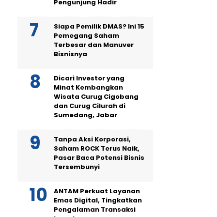
Pengunjung Hadir
Siapa Pemilik DMAS? Ini 15
Pemegang Saham
Terbesar dan Manuver
Bisnisnya
Dicari Investor yang
Minat Kembangkan
Wisata Curug Cigobang
dan Curug Cilurah di
Sumedang, Jabar
Tanpa Aksi Korporasi,
Saham ROCK Terus Naik,
Pasar Baca Potensi Bisnis
Tersembunyi
ANTAM Perkuat Layanan
Emas Digital, Tingkatkan
Pengalaman Transaksi