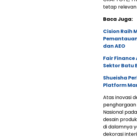
tetap relevan 
Baca Juga:
Cision Raih
Pemantauan d
dan AEO
Fair Financ
Sektor Batu 
Shueisha Pe
Platform Ma
Atas inovasi 
penghargaan K
Nasional pada
desain produk
di dalamnya y
dekorasi inter