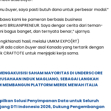
emu
buyer
, saya pasti butuh dana untuk perbesar modal.”
I bawa kami ke pameran berbasis
business
erti BRILIANPRENEUR. Saya dengar cerita dari teman-
ni bagus banget, dan ternyata benar,” ujarnya.
ngkhianati hasil, melalui UMKM EXPO(RT)
UR ada calon
buyer
asal Kanada yang tertarik dengan
k CRAFTOTE untuk menjajaki kerja sama.
MENGAKUISISI SAHAM MAYORITAS DI UNDERSCORE
ERUSAHAAN INDUK MAGLIANO, SEBAGAI LANGKAH
M MEMBANGUN PLATFORM MEREK MEWAH ITALIA
pilkan Solusi Penyimpanan Data untuk Seluruh
 Ajang DTI Indonesia 2026, Dukung Pengembangan