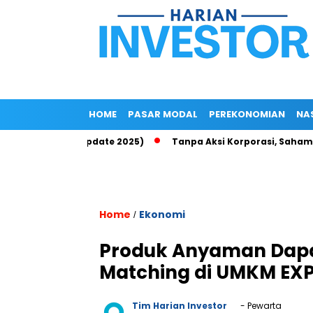
HOME
PASAR MODAL
PEREKONOMIAN
NA
p di Epayu (Update 2025)
Tanpa Aksi Korporasi, Saham ROCK T
Home
Ekonomi
/
Produk Anyaman Dapa
Matching di UMKM EXP
Tim Harian Investor
- Pewarta