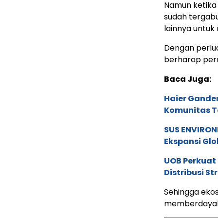
Namun ketika 
sudah tergab
lainnya untu
Dengan perlua
berharap perm
Baca Juga:
Haier Ganden
Komunitas T
SUS ENVIRONM
Ekspansi Glo
UOB Perkuat
Distribusi St
Sehingga ekos
memberdayaka