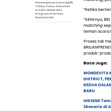
Penempatan Dana Rp55
Triliun, Fokus Salurkan
“Ketika bert
Kredit UMKM dan
Program Prioritas
Pemerintah
“Akhirnya, BR
matching
sep
teman acara i
Proses tak me
BRILIANPRENE
produk-produ
Baca Juga:
MONDEVITA 
DISTRICT, P
KEDUA DALA
BARU
HIKSEMI Tam
Skenario di