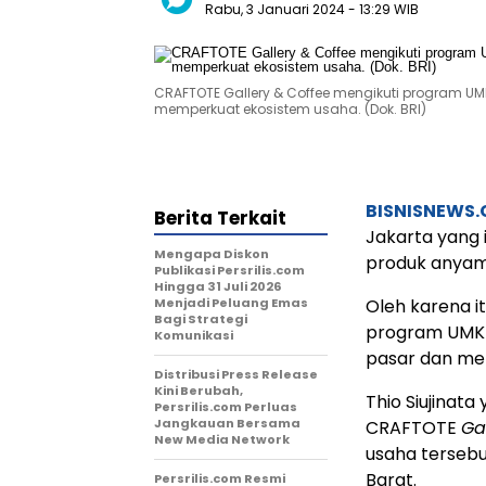
Rabu, 3 Januari 2024
- 13:29 WIB
CRAFTOTE Gallery & Coffee mengikuti program U
memperkuat ekosistem usaha. (Dok. BRI)
BISNISNEWS
Berita Terkait
Jakarta yang i
Mengapa Diskon
produk anyam
Publikasi Persrilis.com
Hingga 31 Juli 2026
Menjadi Peluang Emas
Oleh karena i
Bagi Strategi
program UMKM
Komunikasi
pasar dan me
Distribusi Press Release
Kini Berubah,
Thio Siujinata
Persrilis.com Perluas
Jangkauan Bersama
CRAFTOTE
Ga
New Media Network
usaha tersebu
Barat.
Persrilis.com Resmi