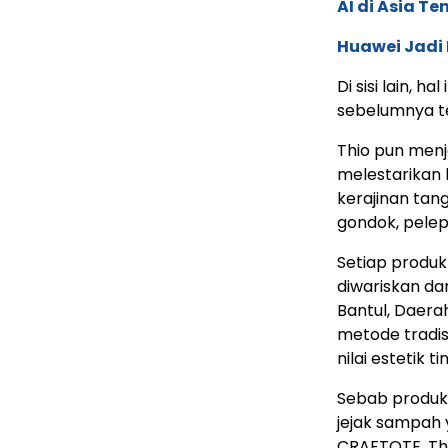
AI di Asia T
Huawei Jadi
Di sisi lain,
sebelumnya te
Thio pun menj
melestarikan 
kerajinan tan
gondok, pelep
Setiap produk
diwariskan dar
Bantul, Daer
metode tradis
nilai estetik t
Sebab produk
jejak sampah
CRAFTOTE, Thi