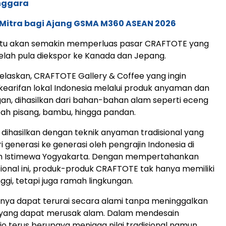
enggara
 Mitra bagi Ajang GSMA M360 ASEAN 2026
 hal itu akan semakin memperluas pasar CRAFTOTE yang
lah pula diekspor ke Kanada dan Jepang.
elaskan, CRAFTOTE Gallery & Coffee yang ingin
kearifan lokal Indonesia melalui produk anyaman dan
gan, dihasilkan dari bahan-bahan alam seperti eceng
ah pisang, bambu, hingga pandan.
 dihasilkan dengan teknik anyaman tradisional yang
i generasi ke generasi oleh pengrajin Indonesia di
ah Istimewa Yogyakarta. Dengan mempertahankan
ional ini, produk-produk CRAFTOTE tak hanya memiliki
inggi, tetapi juga ramah lingkungan.
nya dapat terurai secara alami tanpa meninggalkan
 yang dapat merusak alam. Dalam mendesain
o terus berupaya menjaga nilai tradisional namun