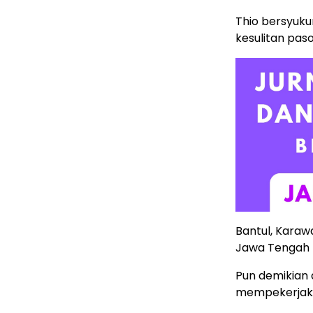
Thio bersyuku
kesulitan pas
Bantul, Kara
Jawa Tengah m
Pun demikian 
mempekerjaka