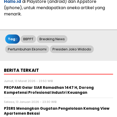
Hallo.id
di Playstore (android) dan Appstore
(iphone), untuk mendapatkan aneka artikel yang
menarik.
Tag :
BBPPT
Breaking News
Pertumbuhan Ekonomi
Presiden Joko Widodo
BERITA TERKAIT
Jumat, 13 Maret 2026 - 23:50 WIB
PROPAMI Gelar SIAR Ramadhan 1447 H, Dorong
Kompetensi Profesional Industri Keuangan
Selasa, 13 Januari 2026 - 23:30 WIB
P3SRS Menangkan Gugatan Pengelolaan Kemang View
Apartemen Bekasi