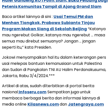
Haier Gandeng AO 1 Point Slam, Buka Peluang bagi
Petenis Komunitas Tampil di Ajang Grand Slam
Baca artikel lainnya di sini :
Usai Temui PM dan
Menhan Tiongkok, Prabowo Subianto Tinjau
Program Makan Siang di Sekolah Beijing
“Katanya
mau ngerebut Golkar, katanya mau ngerebut … masa
semua mau direbut semuanya? Jangan … jangan
seperti itu,” kata Presiden.
Jokowi menyampaikan hal itu dalam keterangan pers
usai melepas bantuan kemanusiaan untuk Palestina
dan Sudan di Pangkalan TNI AU Halim Perdanakusuma,
Jakarta, Rabu 3/4/2024.***
Artikel di atas, sudah dìterbitkan di portal berita
nasional
Infoseru.com
Sempatkan juga untuk
membaca berbagai berita dan informasi lainnya di
media online
Kilasnews.com
dan
Jatengraya.com