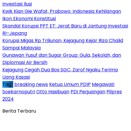
Investasi Ilusi
Kwik Kian Gie Wafat, Prabowo: Indonesia Kehilangan
Ikon Ekonomi Konstitusi
Skandal Korupsi PPT ET: Jerat Baru di Jantung Investasi
RI–Jepang
Korupsi Migas Rp Triliunan, Kejagung Kejar Riza Chalid
Sampai Malaysia
Gunawan Yusuf dan Sugar Group: Gula, Sekolah, dan
Diplomasi Air Bersih
Kejagung Cegah Dua Bos SGC, Zarof Ngaku Terima
Uang Kasasi
Tag :
breaking news
Ketua Umum PDIP
Megawati
Soekarnoputri
Otto Hasibuan
PDI Perjuangan
Pilpres
2024
Berita Terbaru