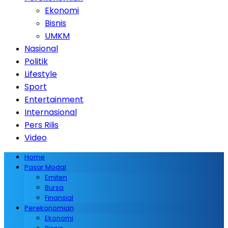
Ekonomi
Bisnis
UMKM
Nasional
Politik
Lifestyle
Sport
Entertainment
Internasional
Pers Rilis
Video
Home
Pasar Modal
Emiten
Bursa
Finansial
Perekonomian
Ekonomi