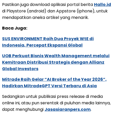
Pastikan juga download aplikasi portal berita
Hallo.id
di Playstore (android) dan Appstore (iphone), untuk
mendapatkan aneka artikel yang menarik.
Baca Juga:
SUS ENVIRONMENT Raih Dua Proyek WtE di
Indonesia, Percepat Ekspansi Global
UOB Perkuat Bisnis Wealth Management melalui
Kemitraan Distribusi Strategis dengan Allianz
Global Investors
Mitrade Raih Gelar “AI Broker of the Year 2026”,
Hadirkan MitradeGPT Versi Terbaru di Asia
Sedangkan untuk publikasi press release di media
online ini, atau pun serentak di puluhan media lainnya,
dapat menghubungi
Jasasiaranpers.com
.