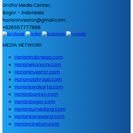
Graha Media Center,
Bogor - Indonesia
harianinvestor@gmail.com
+628557777888
MEDIA NETWORK
Harianindonesia.com
Harianekonomi.com
Harianinvestor.com
Harianolahraga.com
Harianjayakarta.com
Harianbanten.com
Harianbogor.com
Hariansumedang.com
Hariankarawang.com
Hariancirebon.com