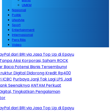
Bisnis
UMKM
Nasional
Politik
Lifestyle
Sport
Entertainment
Internasional
Pers Rilis
Video
dari BRI via Jasa Top Up di Epayu
Aksi Korporasi, Saham ROCK
 Potensi Bisnis Tersembunyi
 Digital Didorong Kredit Rp400
Purbaya Janji Tak Lagi LPS Jadi
eenaknya
ANTAM Perkuat
, Tingkatkan Pengalaman
dari BRI via Jasa Top Up di Epayu