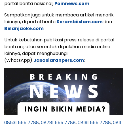
portal berita nasional,
Poinnews.com
Sempatkan juga untuk membaca artikel menarik
lainnya, di portal berita
Serambiislam.com
dan
Belanjaoke.com
Untuk kebutuhan publikasi press release di portal
berita ini, atau serentak di puluhan media online
lainnya, dapat menghubungi
(WhatsApp)
Jasasiaranpers.com
:
08531 555 7788
,
08781 555 7788
,
08191 555 7788
,
0811