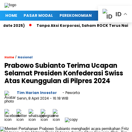
ID
HOME
PASAR MODAL
PEREKONOMIAN
NASIONAL
PO
te 2025)
Tanpa Aksi Korporasi, Saham ROCK Terus Naik, Pasa
/
Home
Nasional
Prabowo Subianto Terima Ucapan
Selamat Presiden Konfederasi Swiss
Atas Keunggulan di Pilpres 2024
Tim Harian Investor
- Pewarta
Senin, 8 April 2024
- 16:18 WIB