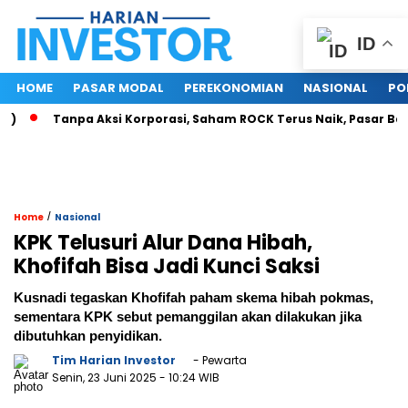
ID
HOME
PASAR MODAL
PEREKONOMIAN
NASIONAL
PO
Tanpa Aksi Korporasi, Saham ROCK Terus Naik, Pasar Baca Pote
/
Home
Nasional
KPK Telusuri Alur Dana Hibah,
Khofifah Bisa Jadi Kunci Saksi
Kusnadi tegaskan Khofifah paham skema hibah pokmas,
sementara KPK sebut pemanggilan akan dilakukan jika
dibutuhkan penyidikan.
Tim Harian Investor
- Pewarta
Senin, 23 Juni 2025
- 10:24 WIB