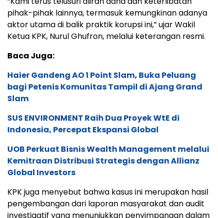
“Kami terus telusuri aliran dana dan keterlibatan
pihak-pihak lainnya, termasuk kemungkinan adanya
aktor utama di balik praktik korupsi ini,” ujar Wakil
Ketua KPK, Nurul Ghufron, melalui keterangan resmi.
Baca Juga:
Haier Gandeng AO 1 Point Slam, Buka Peluang
bagi Petenis Komunitas Tampil di Ajang Grand
Slam
SUS ENVIRONMENT Raih Dua Proyek WtE di
Indonesia, Percepat Ekspansi Global
UOB Perkuat Bisnis Wealth Management melalui
Kemitraan Distribusi Strategis dengan Allianz
Global Investors
KPK juga menyebut bahwa kasus ini merupakan hasil
pengembangan dari laporan masyarakat dan audit
investigatif yang menunjukkan penyimpangan dalam