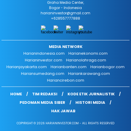
Graha Media Center,
Bogor - Indonesia
harianinvestor@gmail.com
+628557777888
MEDIA NETWORK
Harianindonesia.com
Harianekonomi.com
Harianinvestor.com
Harianolahraga.com
Harianjayakarta.com
Harianbanten.com
Harianbogor.com
Hariansumedang.com
Hariankarawang.com
Hariancirebon.com
HOME
TIM REDAKSI
KODE ETIK JURNALISTIK
PEDOMAN MEDIA SIBER
HISTORI MEDIA
HAK JAWAB
COPYRIGHT © 2026 HARIANINVESTOR.COM - ALL RIGHTS RESERVED